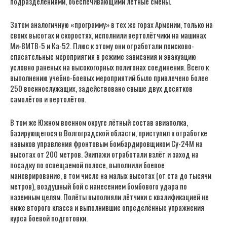
подразделениями, обеспечивающими лётные смены.
Затем аналогичную «программу» в тех же горах Армении, только на
своих высотах и скоростях, исполнили вертолётчики на машинах
Ми-8МТВ-5 и Ка-52. Плюс к этому они отработали поисково-
спасательные мероприятия в режиме зависания и эвакуацию
условно раненых на высокогорных полигонах соединения. Всего к
выполнению учебно-боевых мероприятий было привлечено более
250 военнослужащих, задействовано свыше двух десятков
самолётов и вертолётов.
В том же Южном военном округе лётный состав авиаполка,
базирующегося в Волгоградской области, приступил к отработке
навыков управления фронтовым бомбардировщиком Су-24М на
высотах от 200 метров. Экипажи отработали взлёт и заход на
посадку по освещаемой полосе, выполнили боевое
маневрирование, в том числе на малых высотах (от ста до тысячи
метров), воздушный бой с нанесением бомбового удара по
наземным целям. Полёты выполняли лётчики с квалификацией не
ниже второго класса и выполнившие определённые упражнения
курса боевой подготовки.