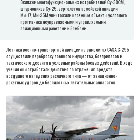
Экипажи многофункциональных истребителей Су-30СМ,
штурмовиков Су-25, вертолётов армейской авиации
Ми-17, Ми-35М уничтожили наземные объекты условного
противника неуправляемыми и управляемыми
авиационными ракетами и бомбами.
Лётчики военно-транспортной авиации на самолётах CASA C-295
осуществили переброску военного имущества, боеприпасов и
тактического десанта в условные районы боевых действий. В ходе
учения они отработали действия по отражению средств
воздушного нападения различного типа — от авиационно-
ракетных ударов до беспилотных летательных аппаратов.