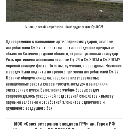
Многоцелевой истребитель-бомбардировщик Су-30СМ.
Одновременно с нанесением артиллерийских ударов, экипажи
истребителей Су-27 отработали противовоздушное прикрытие
объектов Калининградской области, отразив условный авиаудар.
Роль противника исполнили экипажи Су-24 и Су-30СМ и Су-30СМ2
морской авиации флота. По замыслу учения, с аэродрома Чкаловск
в воздух были подняты по тревоге три звена истребителей Су-27.
Лётчики обнаружили цели, навели на них управляемые
авиационные ракеты класса «воздух-воздух» и выполнили
электронные пуски. Выполнение учебно-боевых задач
сопровождалось ускоренной подготовкой самолётов к вылету,
парными взлётами и отработкой элементов одиночного и
группового воздушного боя.
МОО «Союз ветеранов спецназа ГРУ» им. Героя РФ