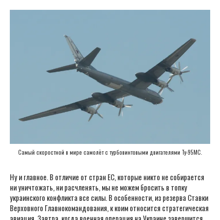
Самый скоростной в мире самолёт с турбовинтовыми двигателями Ту-95МС.
Ну и главное. В отличие от стран ЕС, которые никто не собирается
ни уничтожать, ни расчленять, мы не можем бросить в топку
украинского конфликта все силы. В особенности, из резерва Ставки
Верховного Главнокомандования, к коим относится стратегическая
авиация. Завтра, когда военная операция на Украине завершится,