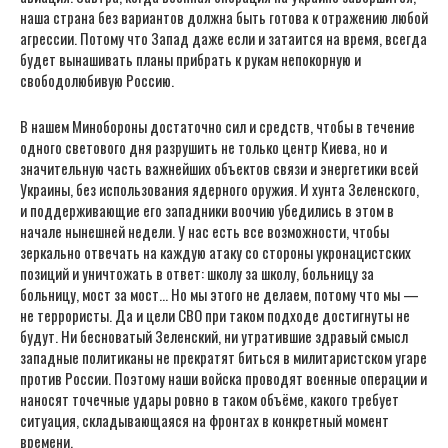
наша страна без вариантов должна быть готова к отражению любой
агрессии. Потому что Запад даже если и затаится на время, всегда
будет вынашивать планы прибрать к рукам непокорную и
свободолюбивую Россию.
В нашем Минобороны достаточно сил и средств, чтобы в течение
одного светового дня разрушить не только центр Киева, но и
значительную часть важнейших объектов связи и энергетики всей
Украины, без использования ядерного оружия. И хунта Зеленского,
и поддерживающие его западники воочию убедились в этом в
начале нынешней недели. У нас есть все возможности, чтобы
зеркально отвечать на каждую атаку со стороны укронацистских
позиций и уничтожать в ответ: школу за школу, больницу за
больницу, мост за мост… Но мы этого не делаем, потому что мы —
не террористы. Да и цели СВО при таком подходе достигнуты не
будут. Ни бесноватый Зеленский, ни утратившие здравый смысл
западные политиканы не прекратят биться в милитаристском угаре
против России. Поэтому наши войска проводят военные операции и
наносят точечные удары ровно в таком объёме, какого требует
ситуация, складывающаяся на фронтах в конкретный момент
времени.