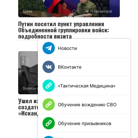
Армия
0
19 просмотров
Путин посетил пункт управления
Объединенной группировки войск:
подробности визита
Новости
ВКонтакте
«Тактическая Медицина»
Военное обозрение
0
49 просмотров
Ушел из жизни Валериан Соболев —
Обучение вождению СВО
создатель легендарных «Тополей» и
«Искандеров»
Обучение призывников