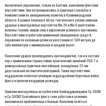
Аналогичное упражнение, только на Балтике, выполнили флотские
вертолётчики. Они потренировались в пушечных стрельбах и
бомбометании по авиационному полигону в Калининградской
области. В рамках планового лётно-тактического учения экипажи
ударных и многоцелевых вертолётов Ми-24 и Ми-8 уничтожили
колонны техники, живую силу и укрепления условного противника.
Вертолётчики отработали применение авиационных средств
поражения по наземным целям на расстоянии от 500 метров до
трёх километров с минимальных и средних высот.
Нанесение ударов производилось как поодиночке, так и в составе
пар с применением термостойких практических авиабомб П50-Т и
универсальных пушечных контейнеров, оснащённых 23-мм
двуствольной автоматической пушкой. Также вертолётчики
поддержали огнём наступающие подразделения береговых войск
флота и провели воздушную разведку.
Экипажи многоцелевых истребителей-бомбардировщиков Су-30СМ
и Су-30СМ2 Балтийского флота тоже работали в условиях,
максимально приближенных к боевым. Выполнив полёты в