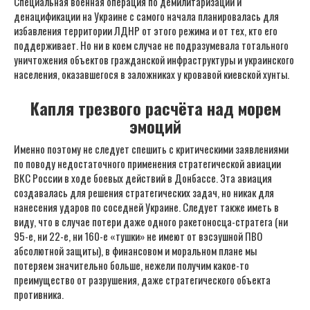
Специальная военная операция по демилитаризации и
денацификации на Украине с самого начала планировалась для
избавления территории ЛДНР от этого режима и от тех, кто его
поддерживает. Но ни в коем случае не подразумевала тотального
уничтожения объектов гражданской инфраструктуры и украинского
населения, оказавшегося в заложниках у кровавой киевской хунты.
Капля трезвого расчёта над морем
эмоций
Именно поэтому не следует спешить с критическими заявлениями
по поводу недостаточного применения стратегической авиации
ВКС России в ходе боевых действий в Донбассе. Эта авиация
создавалась для решения стратегических задач, но никак для
нанесения ударов по соседней Украине. Следует также иметь в
виду, что в случае потери даже одного ракетоносца-стратега (ни
95-е, ни 22-е, ни 160-е «тушки» не имеют от вэсэушной ПВО
абсолютной защиты), в финансовом и моральном плане мы
потеряем значительно больше, нежели получим какое-то
преимущество от разрушения, даже стратегического объекта
противника.