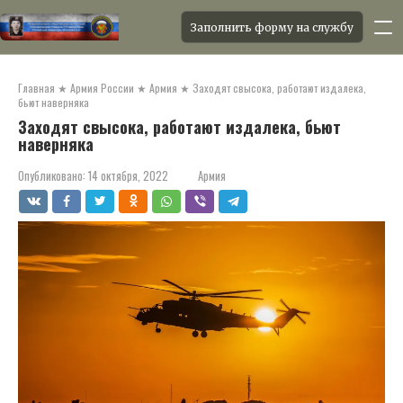
Заполнить форму на службу
Перейти
к
Главная
★
Армия России
★
Армия
★
Заходят свысока, работают издалека,
контенту
бьют наверняка
Заходят свысока, работают издалека, бьют
наверняка
Опубликовано:
14 октября, 2022
Армия