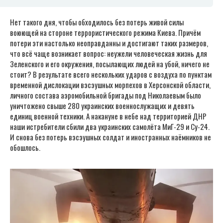
Нет такого дня, чтобы обходилось без потерь живой силы
воюющей на стороне террористического режима Киева. Причём
потери эти настолько неоправданны и достигают таких размеров,
что всё чаще возникает вопрос: неужели человеческая жизнь для
Зеленского и его окружения, посылающих людей на убой, ничего не
стоит? В результате всего нескольких ударов с воздуха по пунктам
временной дислокации вэсэушных морпехов в Херсонской области,
личного состава аэромобильной бригады под Николаевым было
уничтожено свыше 280 украинских военнослужащих и девять
единиц военной техники. А накануне в небе над территорией ДНР
наши истребители сбили два украинских самолёта МиГ-29 и Су-24.
И снова без потерь вэсэушных солдат и иностранных наёмников не
обошлось.