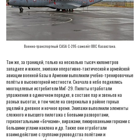
Военно-транспортный CASA C-295 самолёт ВВС Казахстана.
Там же, за границей, только на несколько тысяч километров
западнее и южнее, экипажи оперативно-тактической и армейской
авиации военной базы в Армении выполнили учебно-тренировочные
полёты в высокогорной местности. Сначала в небо поднялись
многоцелевые истребители МиГ-29. Пилоты отработали
упражнения в одиночном порядке, в составе пар и звеньев на
разных высотах, в том числе на сверхмалых в районе горных
ущелий в дневное и ночное время. Экипажи выполнили элементы
сложного и высшего пилотажа с боевыми разворотами,
горизонтальными «бочками», виражами, пикированными горками с
большими углами наклона и др. Также они отработали
взаимодействие с группами руководства полётами и