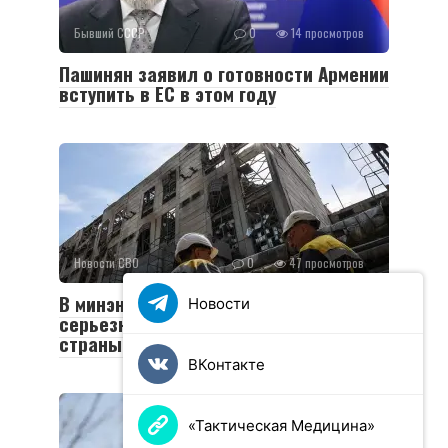
Бывший СССР
0
14 просмотров
Пашинян заявил о готовности Армении
вступить в ЕС в этом году
Новости СВО
0
47 просмотров
В минэнерго Украины заявили о
Новости
серьезном ущербе энергосистеме
страны в 2024 году
ВКонтакте
«Тактическая Медицина»