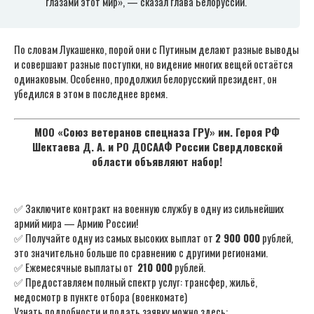
глазами этот мир», — сказал глава Белоруссии.
По словам Лукашенко, порой они с Путиным делают разные выводы
и совершают разные поступки, но видение многих вещей остаётся
одинаковым. Особенно, продолжил белорусский президент, он
убедился в этом в последнее время.
МОО «Союз ветеранов спецназа ГРУ» им. Героя РФ
Шектаева Д. А. и РО ДОСААФ России Свердловской
области объявляют набор!
✅ Заключите контракт на военную службу в одну из сильнейших
армий мира — Армию России!
✅ Получайте одну из самых высоких выплат от
2 900 000
рублей,
это значительно больше по сравнению с другими регионами.
✅ Ежемесячные выплаты от
210 000
рублей.
✅ Предоставляем полный спектр услуг: трансфер, жильё,
медосмотр в пункте отбора (военкомате)
Узнать подробности и подать заявку можно здесь: