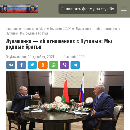
Заполнить форму на службу
Перейти
к
Главная
★
Новости
★
Мир
★
Бывший СССР
★
Лукашенко — об отношениях с
контенту
Путиным: Мы родные братья
Лукашенко — об отношениях с Путиным: Мы
родные братья
Опубликовано:
10 декабря, 2021
Бывший СССР