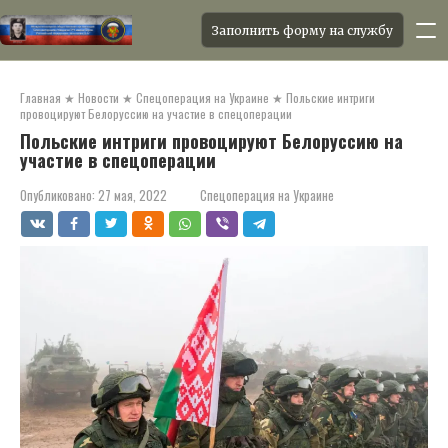
Заполнить форму на службу
Перейти
к
Главная
★
Новости
★
Спецоперация на Украине
★
Польские интриги
контенту
провоцируют Белоруссию на участие в спецоперации
Польские интриги провоцируют Белоруссию на
участие в спецоперации
Опубликовано:
27 мая, 2022
Спецоперация на Украине