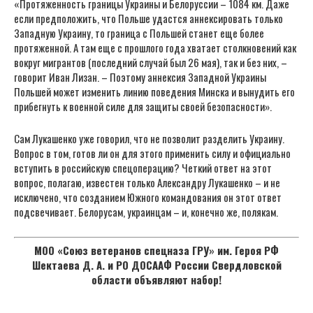
«Протяженность границы Украины и Белоруссии – 1084 км. Даже
если предположить, что Польше удастся аннексировать только
Западную Украину, то граница с Польшей станет еще более
протяженной. А там еще с прошлого года хватает столкновений как
вокруг мигрантов (последний случай был 26 мая), так и без них, –
говорит Иван Лизан. – Поэтому аннексия Западной Украины
Польшей может изменить линию поведения Минска и вынудить его
прибегнуть к военной силе для защиты своей безопасности».
Сам Лукашенко уже говорил, что не позволит разделить Украину.
Вопрос в том, готов ли он для этого применить силу и официально
вступить в российскую спецоперацию? Четкий ответ на этот
вопрос, полагаю, известен только Александру Лукашенко – и не
исключено, что созданием Южного командования он этот ответ
подсвечивает. Белорусам, украинцам – и, конечно же, полякам.
МОО «Союз ветеранов спецназа ГРУ» им. Героя РФ
Шектаева Д. А. и РО ДОСААФ России Свердловской
области объявляют набор!