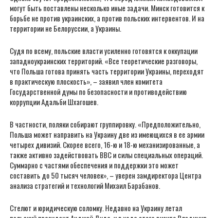
могут быть поставлены несколько иные задачи. Минск готовится к
борьбе не против украинских, а против польских интервентов. И на
территории не Белоруссии, а Украины.
Судя по всему, польские власти усиленно готовятся к оккупации
западноукраинских территорий. «Все теоретические разговоры,
что Польша готова принять часть территории Украины, переходят
в практическую плоскость», – заявил член комитета
Государственной думы по безопасности и противодействию
коррупции Адальби Шхагошев.
В частности, поляки собирают группировку. «Предположительно,
Польша может направить на Украину две из имеющихся в ее армии
четырех дивизий. Скорее всего, 16-ю и 18-ю механизированные, а
также активно задействовать ВВС и силы специальных операций.
Суммарно с частями обеспечения и поддержки это может
составить до 50 тысяч человек», – уверен замдиректора Центра
анализа стратегий и технологий Михаил Барабанов.
Стелют и юридическую соломку. Недавно на Украину летал
польский президент Анджей Дуда, и в ходе этого визита Владимир