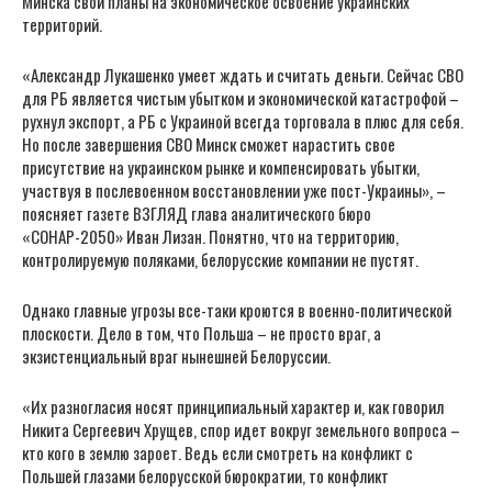
Минска свои планы на экономическое освоение украинских
территорий.
«Александр Лукашенко умеет ждать и считать деньги. Сейчас СВО
для РБ является чистым убытком и экономической катастрофой –
рухнул экспорт, а РБ с Украиной всегда торговала в плюс для себя.
Но после завершения СВО Минск сможет нарастить свое
присутствие на украинском рынке и компенсировать убытки,
участвуя в послевоенном восстановлении уже пост-Украины», –
поясняет газете ВЗГЛЯД глава аналитического бюро
«СОНАР-2050» Иван Лизан. Понятно, что на территорию,
контролируемую поляками, белорусские компании не пустят.
Однако главные угрозы все-таки кроются в военно-политической
плоскости. Дело в том, что Польша – не просто враг, а
экзистенциальный враг нынешней Белоруссии.
«Их разногласия носят принципиальный характер и, как говорил
Никита Сергеевич Хрущев, спор идет вокруг земельного вопроса –
кто кого в землю зароет. Ведь если смотреть на конфликт с
Польшей глазами белорусской бюрократии, то конфликт