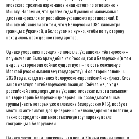
киевского «режима наркоманов и нацистов» по отношению к
Минску. Напомним, что долгие годы Лукашенко максимально
дистанцировался от российско-украинских противоречий. В
Минске объясняли это тем, что у Белоруссии 1084 километра
границы с Украиной, и белорусам не нужно, чтобы по ту сторону
находилось враждебное государство.
Однако умеренная позиция не помогла. Украинская «Антироссия»
по умолчанию была враждебна как России, так и Белоруссии (в том
виде, в котором она сейчас существует – то есть союзному с
Москвой русскомыслящему государству). И со второй половины
2020 года, когда начался белорусско-европейский конфликт, Киев
занял жесткую антибелорусскую позицию. Сейчас же, в ходе
российской спецоперации на Украине, киевские власти засылают
на территорию Белоруссии диверсионно-разведывательные
группы (часть которых уже отловлена белорусским КГБ), вербуют
местных активистов для диверсий на железнодорожном полотне, а
также сосредоточили многотысячную группировку возле
госграницы с Белоруссией.
Однако звучат предположения, что перед Южным командованием