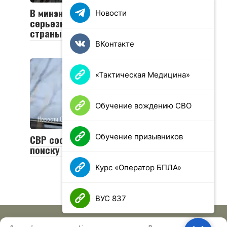
В минэнерго Украины заявили о
Новости
серьезном ущербе энергосистеме
страны в 2024 году
ВКонтакте
«Тактическая Медицина»
Обучение вождению СВО
Новости СВО
0
14 просмотров
Обучение призывников
СВР сообщила об усилиях США по
поиску замены Зеленскому
Курс «Оператор БПЛА»
ВУС 837