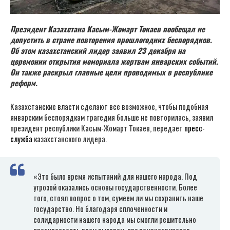
Президент Казахстана Касым-Жомарт Токаев пообещал не
допустить в стране повторения прошлогодних беспорядков.
Об этом казахстанский лидер заявил 23 декабря на
церемонии открытия мемориала жертвам январских событий.
Он также раскрыл главные цели проводимых в республике
реформ.
Казахстанские власти сделают все возможное, чтобы подобная
январским беспорядкам трагедия больше не повторилась, заявил
президент республики Касым-Жомарт Токаев, передает
пресс-
служба
казахстанского лидера.
«Это было время испытаний для нашего народа. Под
угрозой оказались основы государственности. Более
того, стоял вопрос о том, сумеем ли мы сохранить наше
государство. Но благодаря сплоченности и
солидарности нашего народа мы смогли решительно
противостоять всем вызовам, продемонстрировав