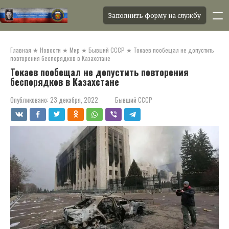
Заполнить форму на службу
Перейти
к
Главная
★
Новости
★
Мир
★
Бывший СССР
★
Токаев пообещал не допустить
контенту
повторения беспорядков в Казахстане
Токаев пообещал не допустить повторения
беспорядков в Казахстане
Опубликовано:
23 декабря, 2022
Бывший СССР