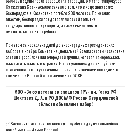
были выведены после завершения операции. В марте генпрокурор
Казахстана Берик Асылов заявил о том, что в ходе январских
беспорядков в Казахстане погибло 230 человек. По мнению
властей, беспорядки представляли собой попытку
государственного переворота, а также имело место
вмешательство из-за рубежа.
При этом за несколько дней до внеочередных президентских
выборов в ноябре Комитет национальной безопасности Казахстана
заявил о разоблачении очередной группы, которая намеревалась
«захватить власть в стране». В этих условиях для республики
критически важны устойчивые связи с ближайшими соседями, в
том числе с Россией и союзниками по ОДКБ.
МОО «Союз ветеранов спецназа ГРУ» им. Героя РФ
Шектаева Д. А. и РО ДОСААФ России Свердловской
области объявляют набор!
✅ Заключите контракт на военную службу в одну из сильнейших
армий мира — Армию России!