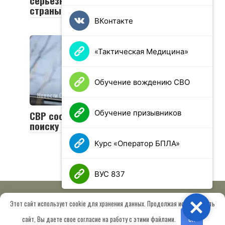
серьезном ущербе энергосистеме
страны в 2024 году
ВКонтакте
«Тактическая Медицина»
Обучение вождению СВО
Новости СВО
0
14 просмотров
Обучение призывников
СВР сообщила об усилиях США по
поиску замены Зеленскому
Курс «Оператор БПЛА»
ВУС 837
Этот сайт использует cookie для хранения данных. Продолжая использовать
Close
© 2026 МОО «Союз ветеранов спецназа ГРУ имени Героя РФ
сайт, Вы даете свое согласие на работу с этими файлами.
OK
Шектаева Д.А.»
Сведения об образовательной организации