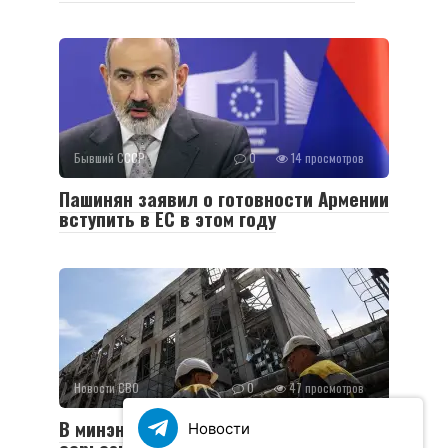
Бывший СССР
0
14 просмотров
Пашинян заявил о готовности Армении
вступить в ЕС в этом году
Новости СВО
0
47 просмотров
В минэнерго Украины заявили о
Новости