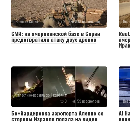
Новости Сирии
0
949 просмотров
Ново
СМИ: на американской базе в Сирии
Reut
предотвратили атаку двух дронов
амер
Ира
Палестино-израильский конфликт
0
59 просмотров
Ново
Бомбардировка аэропорта Алеппо со
Al H
стороны Израиля попала на видео
воен