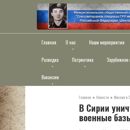
Перейти
к
контенту
Главная
О нас
Наши мероприятия
Разведка
Патриотика
Зарубежное 
Вакансии
Главная
★
Новости
★
Миссия в 
В Сирии унич
военные баз