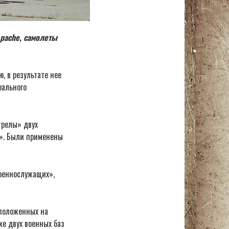
pache, самолеты
, в результате нее
рального
трелы» двух
е». Были применены
оеннослужащих»,
сположенных на
ке двух военных баз