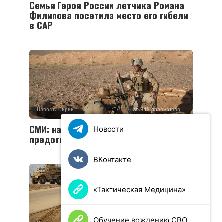
Семья Героя России летчика Романа
Филипова посетила место его гибели
в САР
Новости Сирии
0
949 просмотров
СМИ: на американской базе в Сирии
Новости
предотвратили атаку двух дронов
ВКонтакте
«Тактическая Медицина»
Обучение вождению СВО