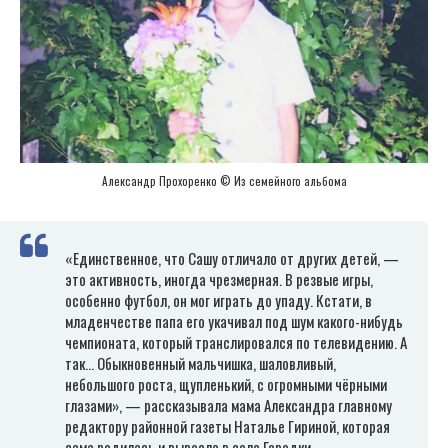
Александр Прохоренко © Из семейного альбома
«Единственное, что Сашу отличало от других детей, —
это активность, иногда чрезмерная. В резвые игры,
особенно футбол, он мог играть до упаду. Кстати, в
младенчестве папа его укачивал под шум какого-нибудь
чемпионата, который транслировался по телевидению. А
так… Обыкновенный мальчишка, шаловливый,
небольшого роста, щупленький, с огромными чёрными
глазами», — рассказывала мама Александра главному
редактору районной газеты Наталье Гириной, которая
сама родилась и выросла в селе Городки.