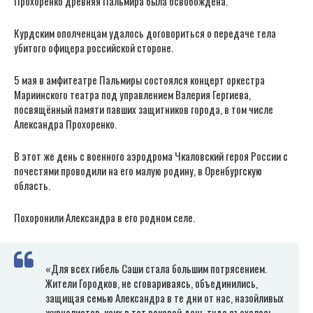
Прохоренко древняя Пальмира была освобождена.
Курдским ополченцам удалось договориться о передаче тела
убитого офицера российской стороне.
5 мая в амфитеатре Пальмиры состоялся концерт оркестра
Мариинского театра под управлением Валерия Гергиева,
посвящённый памяти павших защитников города, в том числе
Александра Прохоренко.
В этот же день с военного аэродрома Чкаловский героя России с
почестями проводили на его малую родину, в Оренбургскую
область.
Похоронили Александра в его родном селе.
«Для всех гибель Саши стала большим потрясением.
Жители Городков, не сговариваясь, объединились,
защищая семью Александра в те дни от нас, назойливых
журналистов, коих в тот роковой день туда съехалось