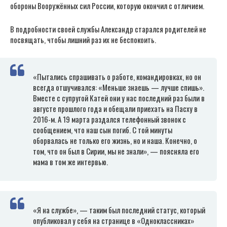
обороны Вооружённых сил России, которую окончил с отличием.
В подробности своей службы Александр старался родителей не
посвящать, чтобы лишний раз их не беспокоить.
«Пытались спрашивать о работе, командировках, но он
всегда отшучивался: «Меньше знаешь — лучше спишь».
Вместе с супругой Катей они у нас последний раз были в
августе прошлого года и обещали приехать на Пасху в
2016-м. А 19 марта раздался телефонный звонок с
сообщением, что наш сын погиб. С той минуты
оборвалась не только его жизнь, но и наша. Конечно, о
том, что он был в Сирии, мы не знали», — поясняла его
мама в том же интервью.
«Я на службе», — таким был последний статус, который
опубликовал у себя на странице в «Одноклассниках»