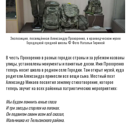
Экспозиция, посвящённая Александру Прохоренко, в краеведческом музее
Городецкой средней школы © Фото Натальи Гириной
В честь Прохоренко в разных городах страны и за рубежом названы
улицы, установлены монументы и памятные доски. Имя Прохоренко
теперь носит школа в родном селе Городки. Там открыт музей, куда
родители Александра принесли все вещи сына. Местный поэт
Александр Минаев посвятил земляку стихотворение, которое
теперь звучит на всех районных патриотических мероприятиях:
Мы будем помнить юные глаза
И три звезды старлея на погонах.
Он подвигом своим всем всё сказал,
Мальчишка из Тюльганского района.