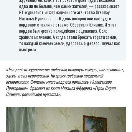
едва ли не больше, чем самих жителей, — рассказывает
RT журналист информационного агентства Orenday
Наталья Русинова. — В день похорон они как будто
кордоном стояли на страже. Оберегали близких. И этот
кордон был крепче полицейского оцепления. Село
хранило молчание. А когда стали бросать горсти земли,
то каждый комочек земли, ударяясь о дерево, звучал как
выстрел».
«То и дело от журналистов требовали отвернуть камеры, там не снимать,
здесь, что их нервировало. Но время требовало предельной
осторожности. Слишком много недругов появилось у Александра
Прохоренко». Фрагмент из книги Михаила Фёдорова «Герои Сирии.
Символы российского мужества».