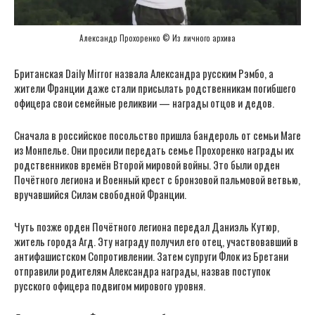
Александр Прохоренко © Из личного архива
Британская Daily Mirror назвала Александра русским Рэмбо, а
жители Франции даже стали присылать родственникам погибшего
офицера свои семейные реликвии — награды отцов и дедов.
Сначала в российское посольство пришла бандероль от семьи Маге
из Монпелье. Они просили передать семье Прохоренко награды их
родственников времён Второй мировой войны. Это были орден
Почётного легиона и Военный крест с бронзовой пальмовой ветвью,
вручавшийся Силам свободной Франции.
Чуть позже орден Почётного легиона передал Даниэль Кутюр,
житель города Агд. Эту награду получил его отец, участвовавший в
антифашистском Сопротивлении. Затем супруги Флок из Бретани
отправили родителям Александра награды, назвав поступок
русского офицера подвигом мирового уровня.