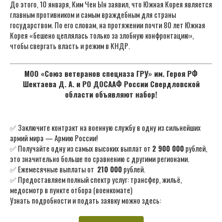
До этого, 10 января, Ким Чен Ын заявил, что Южная Корея является
главным противником и самым враждебным для страны
государством. По его словам, на протяжении почти 80 лет Южная
Корея «бешено цеплялась только за злобную конфронтацию»,
чтобы свергать власть и режим в КНДР.
МОО «Союз ветеранов спецназа ГРУ» им. Героя РФ
Шектаева Д. А. и РО ДОСААФ России Свердловской
области объявляют набор!
✅ Заключите контракт на военную службу в одну из сильнейших
армий мира — Армию России!
✅ Получайте одну из самых высоких выплат от
2 900 000
рублей,
это значительно больше по сравнению с другими регионами.
✅ Ежемесячные выплаты от
210 000
рублей.
✅ Предоставляем полный спектр услуг: трансфер, жильё,
медосмотр в пункте отбора (военкомате)
Узнать подробности и подать заявку можно здесь: