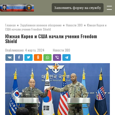
Заполнить форму на службу
Перейти
к
Главная
★
Зарубежное военное обозрение
★
Новости ЗВО
★
Южная Корея и
контенту
США начали учения Freedom Shield
Южная Корея и США начали учения Freedom
Shield
Опубликовано:
4 марта, 2024
Новости ЗВО