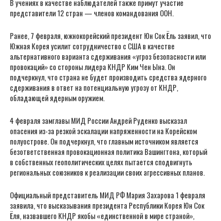
В учениях в качестве наблюдателей также примут участие
представители 12 стран — членов командования ООН.
Ранее, 7 февраля, южнокорейский президент Юн Сок Ёль заявил, что
Южная Корея усилит сотрудничество с США в качестве
альтернативного варианта сдерживания «угроз безопасности или
провокаций» со стороны лидера КНДР Ким Чен Ына. Он
подчеркнул, что страна не будет производить средства ядерного
сдерживания в ответ на потенциальную угрозу от КНДР,
обладающей ядерным оружием.
4 февраля замглавы МИД России Андрей Руденко высказал
опасения из-за резкой эскалации напряженности на Корейском
полуострове. Он подчеркнул, что главным источником является
безответственная провокационная политика Вашингтона, который
в собственных геополитических целях пытается сподвигнуть
региональных союзников к реализации своих агрессивных планов.
Официальный представитель МИД РФ Мария Захарова 1 февраля
заявила, что высказывания президента Республики Корея Юн Сок
Ёля, назвавшего КНДР якобы «единственной в мире страной»,