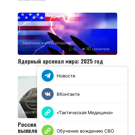
Зарубежное военное обозрение
0
193 просмотров
Ядерный арсенал мира: 2025 год
Новости
ВКонтакте
Новости СВО
0
67 просмотров
«Тактическая Медицина»
Россия разработала технологию для
выявления дронов Украины
Обучение вождению СВО