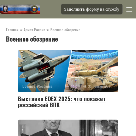
Заполнить форму на службу
Перейти
к
Главная
★
Армия России
★
Военное обозрение
контенту
Военное обозрение
Военное обозрение
0
35 просмотров
Выставка EDEX 2025: что покажет
российский ВПК