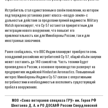
Истребитель стал единственным в своём поколении, на котором
подтверждена установка ракет класса «воздух-земля» с
дальностью действия за пределами прямой видимости. Military
Watch прогнозирует, что Су-57 останется приоритетным для
интеграции нового вооружения, что повысит его
привлекательность как для Минобороны России, так и для
иностранных заказчиков.
Ранее сообщалось, что ВВС Индии планируют приобрести семь
эскадрилий российских истребителей Су-57, общий объём закупки
может составить до 140 самолётов. Часть техники будет
произведена в России, а основное производство развернут на
предприятиях индийской Hindustan Aeronautics. Повышенный
интерес Минобороны Индии к Су-57 связан с оперативными
потребностями и необходимостью восполнить существующий
пробел в вооружениях.
МОО «Союз ветеранов спецназа ГРУ» им. Героя РФ
Шектаева Д. А. и РО ДОСААФ России Свердловской