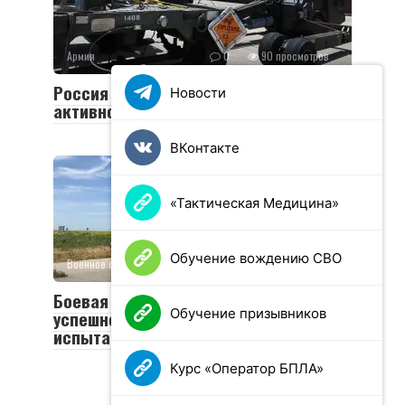
Армия
0
90 просмотров
Россия ответит на усиление ядерной
Новости
активности НАТО
ВКонтакте
«Тактическая Медицина»
Обучение вождению СВО
Военное обозрение
0
53 просмотров
Боевая машина «Тайфун-ПВО»
Обучение призывников
успешно завершила государственные
испытания
Курс «Оператор БПЛА»