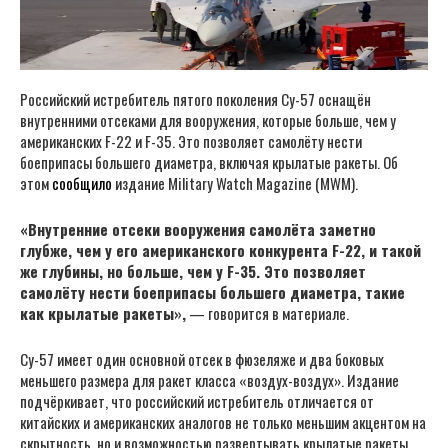
Российский истребитель пятого поколения Су-57 оснащён
внутренними отсеками для вооружения, которые больше, чем у
американских F-22 и F-35. Это позволяет самолёту нести
боеприпасы большего диаметра, включая крылатые ракеты. Об
этом
сообщило
издание Military Watch Magazine (MWM).
«Внутренние отсеки вооружения самолёта заметно
глубже, чем у его американского конкурента F-22, и такой
же глубины, но больше, чем у F-35. Это позволяет
самолёту нести боеприпасы большего диаметра, такие
как крылатые ракеты»,
— говорится в материале.
Су-57 имеет один основной отсек в фюзеляже и два боковых
меньшего размера для ракет класса «воздух-воздух». Издание
подчёркивает, что российский истребитель отличается от
китайских и американских аналогов не только меньшим акцентом на
скрытность, но и возможностью развертывать крылатые ракеты.