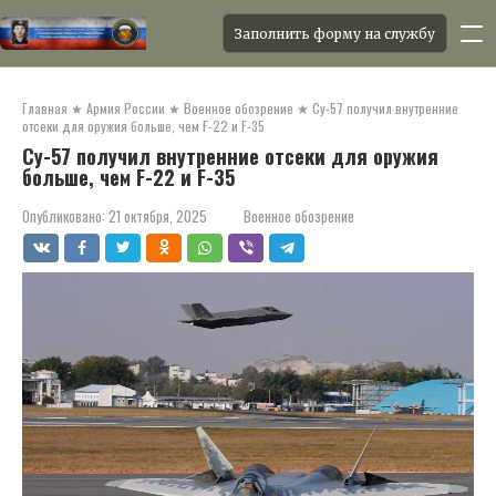
Заполнить форму на службу
Перейти
к
Главная
★
Армия России
★
Военное обозрение
★
Су-57 получил внутренние
контенту
отсеки для оружия больше, чем F-22 и F-35
Су-57 получил внутренние отсеки для оружия
больше, чем F-22 и F-35
Опубликовано:
21 октября, 2025
Военное обозрение