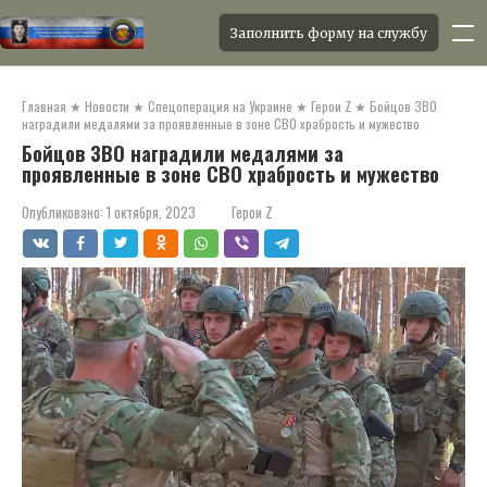
Заполнить форму на службу
Перейти
к
Главная
★
Новости
★
Спецоперация на Украине
★
Герои Z
★
Бойцов ЗВО
контенту
наградили медалями за проявленные в зоне СВО храбрость и мужество
Бойцов ЗВО наградили медалями за
проявленные в зоне СВО храбрость и мужество
Опубликовано:
1 октября, 2023
Герои Z