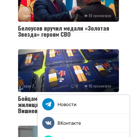
Герои Z
0
88 просмотров
Белоусов вручил медали «Золотая
Звезда» героям СВО
Герои Z
0
96 просмотров
Бойцам СВО вручили госнаграды и
жилищные сертификаты в госпитале
Новости
Вишневского
ВКонтакте