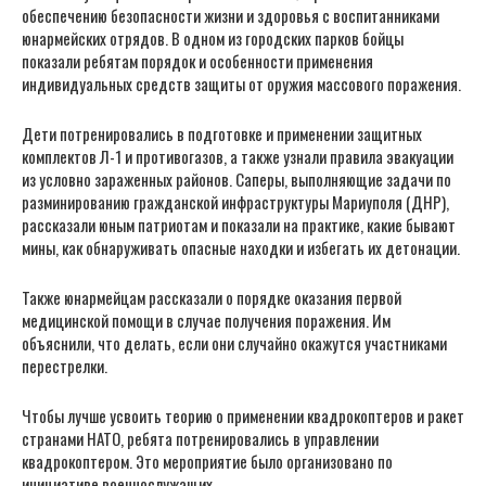
обеспечению безопасности жизни и здоровья с воспитанниками
юнармейских отрядов. В одном из городских парков бойцы
показали ребятам порядок и особенности применения
индивидуальных средств защиты от оружия массового поражения.
Дети потренировались в подготовке и применении защитных
комплектов Л-1 и противогазов, а также узнали правила эвакуации
из условно зараженных районов. Саперы, выполняющие задачи по
разминированию гражданской инфраструктуры Мариуполя (ДНР),
рассказали юным патриотам и показали на практике, какие бывают
мины, как обнаруживать опасные находки и избегать их детонации.
Также юнармейцам рассказали о порядке оказания первой
медицинской помощи в случае получения поражения. Им
объяснили, что делать, если они случайно окажутся участниками
перестрелки.
Чтобы лучше усвоить теорию о применении квадрокоптеров и ракет
странами НАТО, ребята потренировались в управлении
квадрокоптером. Это мероприятие было организовано по
инициативе военнослужащих.