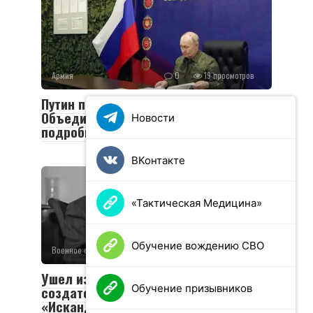
Армия
0
19 просмотров
Путин посетил пункт управления
Объединенной группировки войск:
Новости
подробности визита
ВКонтакте
«Тактическая Медицина»
Обучение вождению СВО
Военное обозрение
0
49 просмотров
Ушел из жизни Валериан Соболев —
Обучение призывников
создатель легендарных «Тополей» и
«Искандеров»