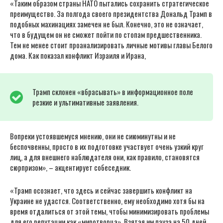
«Таким образом страны НАТО пытались сохранить стратегическое
преимущество. За полгода своего президентства Дональд Трамп в
подобных махинациях замечен не был. Конечно, это не означает,
что в будущем он не сможет пойти по стопам предшественника.
Тем не менее стоит проанализировать личные мотивы главы Белого
дома. Как показал конфликт Израиля и Ирана,
Трамп склонен «вбрасывать» в информационное поле
резкие и ультимативные заявления.
Вопреки устоявшемуся мнению, они не сиюминутны и не
беспочвенны, просто в их подготовке участвует очень узкий круг
лиц, а для внешнего наблюдателя они, как правило, становятся
сюрпризом», – акцентирует собеседник.
«Трамп осознает, что здесь и сейчас завершить конфликт на
Украине не удастся. Соответственно, ему необходимо хотя бы на
время отдалиться от этой темы, чтобы минимизировать проблемы
для его репутации как «миротворца». Взятая им пауза на 50 дней