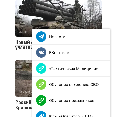
Армия
0
36 просмотров
Новости
Новый социальный контракт для
участников СВО
ВКонтакте
«Тактическая Медицина»
Обучение вождению СВО
Новости СВО
0
26 просмотров
Обучение призывников
Российская армия освободила
Красноармейск и Волчанск
Курс «Оператор БПЛА»