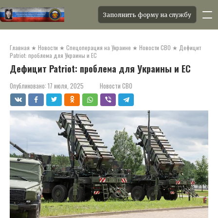
Заполнить форму на службу
Перейти
к
Главная
★
Новости
★
Спецоперация на Украине
★
Новости СВО
★
Дефицит
контенту
Patriot: проблема для Украины и ЕС
Дефицит Patriot: проблема для Украины и ЕС
Опубликовано:
17 июля, 2025
Новости СВО