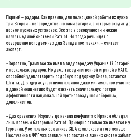
Первый – радары. Как правило, для полноценной работы их нужно
три. Второй – непосредственно сами батареи, в которые входит до
восьми пусковых установок. Все это в совокупности и можно
назвать единой системой Patriot. Но тогда речь идет о
совершенно неподъемных для Запада поставках», – считает
эксперт.
«Вероятно, Трамп все же имел в виду передачу Украине 17 батарей
и нескольких радаров. Но даже так единственной страной в НАТО,
способной удовлетворить подобную поддержку Киева, остаются
Штаты. Для других участников альянса даже минимальное участие
в данной инициативе будет означать значительную потерю
эффективности национальной противовоздушной обороны», –
дополняет он.
«Для сравнения: Израиль до начала конфликта с Ираном обладал
лишь восемью батареями Patriot. Примерно столько же имеется и у
Германии. У остальных союзников США комплексов и того меньше.
Неслучайно в ФРГ уже заявили, что поставка данных систем займет