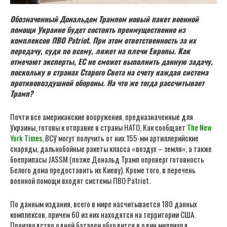
Обозначенный Дональдом Трампом новый пакет военной
помощи Украине будет состоять преимущественно из
комплексов ПВО Patriot. При этом ответственность за их
передачу, судя по всему, ляжет на плечи Европы. Как
отмечают эксперты, ЕС не сможет выполнить данную задачу,
поскольку в странах Старого Света на счету каждая система
противовоздушной обороны. На что же тогда рассчитывает
Трамп?
Почти все американские вооружения, предназначенные для
Украины, готовы к отправке в страны НАТО. Как сообщает
The New
York Times
,
ВСУ могут получить от них 155-мм артиллерийские
снаряды, дальнобойные ракеты класса «воздух – земля», а также
боеприпасы JASSM (позже Дональд Трамп опроверг готовность
Белого дома предоставить их Киеву). Кроме того, в перечень
военной помощи входят системы ПВО Patriot.
По данным издания, всего в мире насчитывается 180 данных
комплексов, причем 60 из них находятся на территории США.
Производство одной батареи обходится в один миллиард