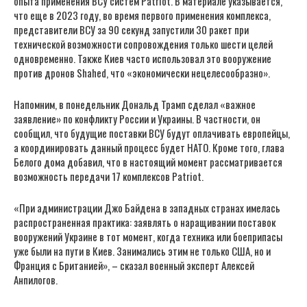
опыта применения ВСУ систем Patriot. В материале указывается,
что еще в 2023 году, во время первого применения комплекса,
представители ВСУ за 90 секунд запустили 30 ракет при
технической возможности сопровождения только шести целей
одновременно. Также Киев часто использовал это вооружение
против дронов Shahed, что «экономически нецелесообразно».
Напомним, в понедельник Дональд Трамп сделал «важное
заявление» по конфликту России и Украины. В частности, он
сообщил, что будущие поставки ВСУ будут оплачивать европейцы,
а координировать данный процесс будет НАТО. Кроме того, глава
Белого дома добавил, что в настоящий момент рассматривается
возможность передачи 17 комплексов Patriot.
«При администрации Джо Байдена в западных странах имелась
распространенная практика: заявлять о наращивании поставок
вооружений Украине в тот момент, когда техника или боеприпасы
уже были на пути в Киев. Занимались этим не только США, но и
Франция с Британией», – сказал военный эксперт Алексей
Анпилогов.