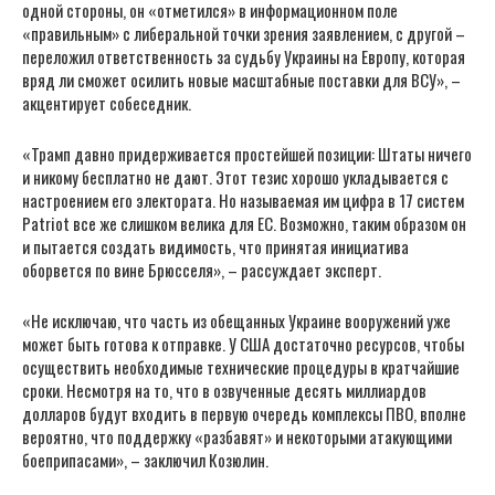
одной стороны, он «отметился» в информационном поле
«правильным» с либеральной точки зрения заявлением, с другой –
переложил ответственность за судьбу Украины на Европу, которая
вряд ли сможет осилить новые масштабные поставки для ВСУ», –
акцентирует собеседник.
«Трамп давно придерживается простейшей позиции: Штаты ничего
и никому бесплатно не дают. Этот тезис хорошо укладывается с
настроением его электората. Но называемая им цифра в 17 систем
Patriot все же слишком велика для ЕС. Возможно, таким образом он
и пытается создать видимость, что принятая инициатива
оборвется по вине Брюсселя», – рассуждает эксперт.
«Не исключаю, что часть из обещанных Украине вооружений уже
может быть готова к отправке. У США достаточно ресурсов, чтобы
осуществить необходимые технические процедуры в кратчайшие
сроки. Несмотря на то, что в озвученные десять миллиардов
долларов будут входить в первую очередь комплексы ПВО, вполне
вероятно, что поддержку «разбавят» и некоторыми атакующими
боеприпасами», – заключил Козюлин.