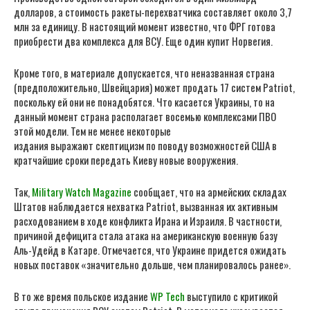
долларов, а стоимость ракеты-перехватчика составляет около 3,7
млн за единицу. В настоящий момент известно, что ФРГ готова
приобрести два комплекса для ВСУ. Еще один купит Норвегия.
Кроме того, в материале допускается, что неназванная страна
(предположительно, Швейцария) может продать 17 систем Patriot,
поскольку ей они не понадобятся. Что касается Украины, то на
данный момент страна располагает восемью комплексами ПВО
этой модели. Тем не менее некоторые
издания выражают скептицизм по поводу возможностей США в
кратчайшие сроки передать Киеву новые вооружения.
Так,
Military Watch Magazine
сообщает, что на армейских складах
Штатов наблюдается нехватка Patriot, вызванная их активным
расходованием в ходе конфликта Ирана и Израиля. В частности,
причиной дефицита стала атака на американскую военную базу
Аль-Удейд в Катаре. Отмечается, что Украине придется ожидать
новых поставок «значительно дольше, чем планировалось ранее».
В то же время польское издание
WP Tech
выступило с критикой