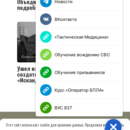
Объединенной группировки войск:
Новости
подробности визита
ВКонтакте
«Тактическая Медицина»
Обучение вождению СВО
Военное обозрение
0
49 просмотров
Ушел из жизни Валериан Соболев —
Обучение призывников
создатель легендарных «Тополей» и
«Искандеров»
Курс «Оператор БПЛА»
ВУС 837
Этот сайт использует cookie для хранения данных. Продолжая использовать
Close
© 2026 МОО «Союз ветеранов спецназа ГРУ имени Героя РФ