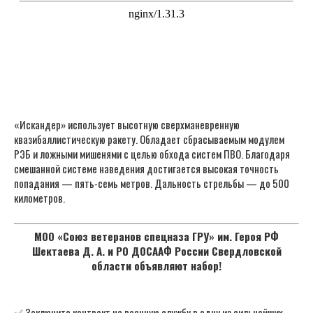
«Искандер» использует высотную сверхманевренную
квазибаллистическую ракету. Обладает сбрасываемым модулем
РЭБ и ложными мишенями с целью обхода систем ПВО. Благодаря
смешанной системе наведения достигается высокая точность
попадания — пять-семь метров. Дальность стрельбы — до 500
километров.
МОО «Союз ветеранов спецназа ГРУ» им. Героя РФ
Шектаева Д. А. и РО ДОСААФ России Свердловской
области объявляют набор!
✅ Заключите контракт на военную службу в одну из сильнейших