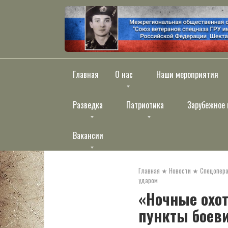
Перейти
к
контенту
Главная
О нас
Наши мероприятия
Разведка
Патриотика
Зарубежное 
Вакансии
Главная
★
Новости
★
Спецопера
ударом
«Ночные охо
пункты боев