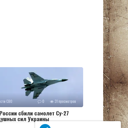
ости СВО
0
31 просмотров
России сбили самолет Су-27
душных сил Украины