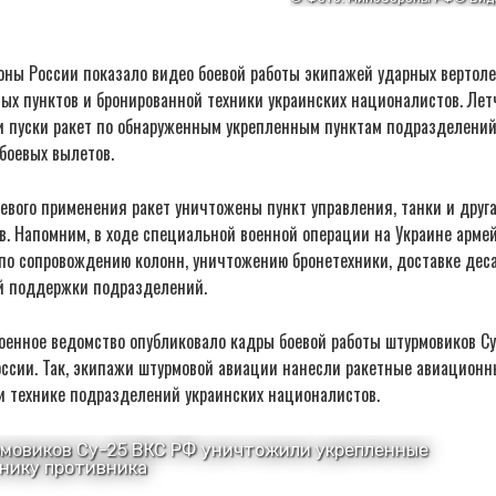
оны России показало видео боевой работы экипажей ударных вертол
ых пунктов и бронированной техники украинских националистов. Лет
 пуски ракет по обнаруженным укрепленным пунктам подразделений
боевых вылетов.
боевого применения ракет уничтожены пункт управления, танки и друг
в. Напомним, в ходе специальной военной операции на Украине арме
по сопровождению колонн, уничтожению бронетехники, доставке деса
ой поддержки подразделений.
военное ведомство опубликовало кадры боевой работы штурмовиков С
оссии. Так, экипажи штурмовой авиации нанесли ракетные авиационн
и технике подразделений украинских националистов.