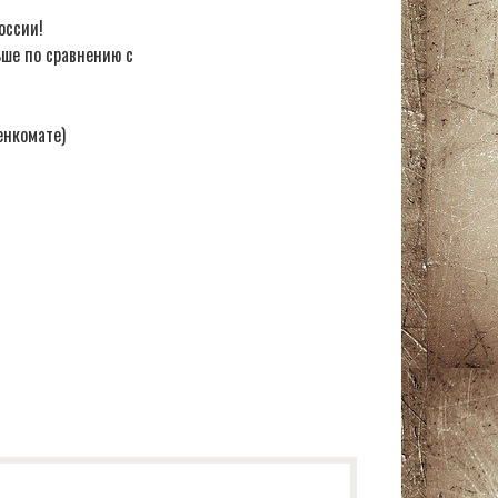
оссии!
ьше по сравнению с
енкомате)