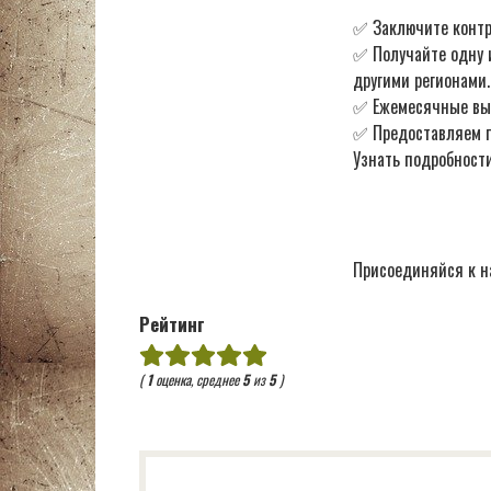
✅ Заключите контр
✅ Получайте одну 
другими регионами.
✅ Ежемесячные в
✅ Предоставляем по
Узнать подробности
Присоединяйся к н
Рейтинг
(
1
оценка, среднее
5
из
5
)