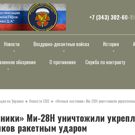
+7 (343) 302-60-19
Новости
Воздушно-десантные войска
История
военное обозрение
О противнике
Служба по контракту
ция на Украине
★
Новости СВО
★
«Ночные охотники» Ми-28Н уничтожили укрепленн
тники» Ми-28Н уничтожили укреп
иков ракетным ударом