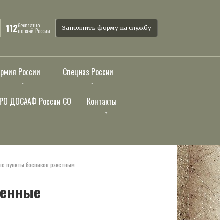
бесплатно
112
Заполнить форму на службу
по всей России
Армия России
Спецназ России
РО ДОСААФ России СО
Контакты
ые пункты боевиков ракетным
ленные