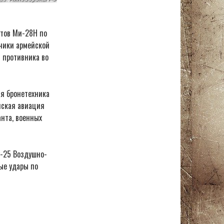
етов Ми-28Н по
чики армейской
 противника во
ая бронетехника
йская авиация
нта, военных
у-25 Воздушно-
ые удары по