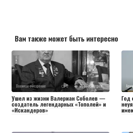
Вам также может быть интересно
Военное обозрение
0
49 просмотров
Арм
Ушел из жизни Валериан Соболев —
Год 
создатель легендарных «Тополей» и
неуя
«Искандеров»
име