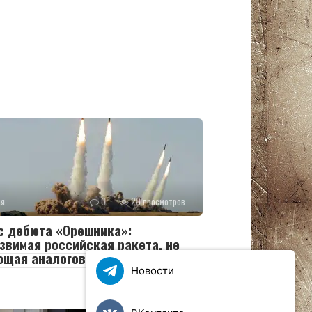
ия
0
28 просмотров
с дебюта «Орешника»:
звимая российская ракета, не
ющая аналогов
Новости