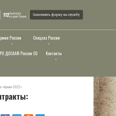
бесплатно
112
Заполнить форму на службу
по всей России
Армия России
Спецназ России
РО ДОСААФ России СО
Контакты
ма «Армия-2022»
нтракты: