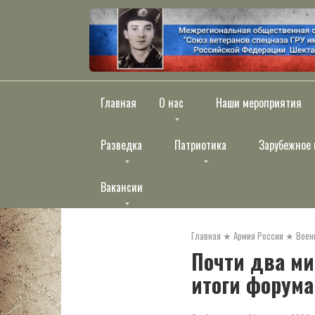
Перейти
к
контенту
Главная
О нас
Наши мероприятия
Разведка
Патриотика
Зарубежное 
Вакансии
Главная
★
Армия России
★
Воен
Почти два ми
итоги форума