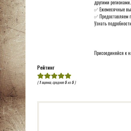
другими регионами.
✅ Ежемесячные в
✅ Предоставляем по
Узнать подробности
Присоединяйся к н
Рейтинг
(
1
оценка, среднее
5
из
5
)