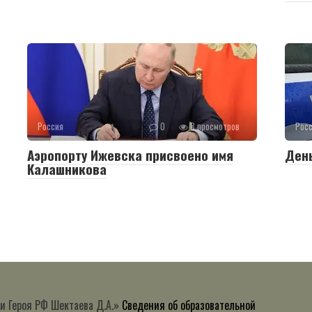
Россия
0
8 просмотров
Рос
Аэропорту Ижевска присвоено имя
День
Калашникова
и Героя РФ Шектаева Д.А.»
Сведения об образовательной