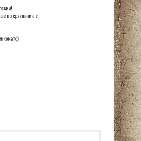
оссии!
ьше по сравнению с
енкомате)