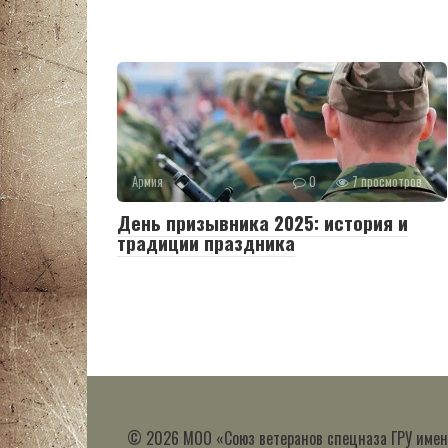
Армия
0
7 просмотров
День призывника 2025: история и
традиции праздника
© 2026 МОО «Союз ветеранов спецназа ГРУ имен