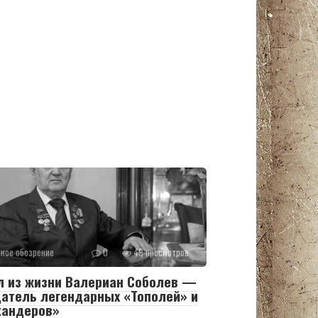
ное обозрение
0
49 просмотров
л из жизни Валериан Соболев —
атель легендарных «Тополей» и
кандеров»