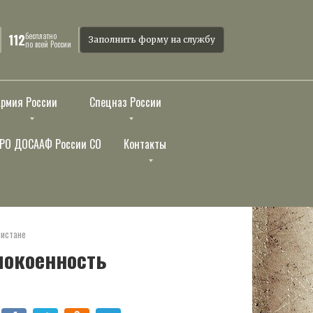
бесплатно
112
Заполнить форму на службу
по всей России
Армия России
Спецназ России
РО ДОСААФ России СО
Контакты
нистане
покоенность