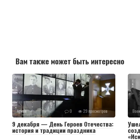
Вам также может быть интересно
Армия
0
29 просмотров
Воен
9 декабря — День Героев Отечества:
Уше
история и традиции праздника
созд
«Ис