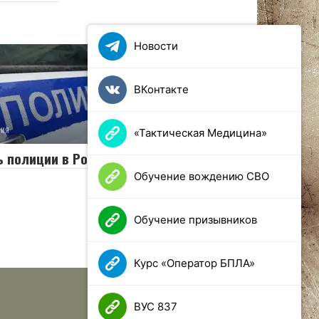
Новости
ВКонтакте
сия
0
41 просмотров
«Тактическая Медицина»
 полиции в России 2025
Обучение вождению СВО
Обучение призывников
Курс «Оператор БПЛА»
ВУС 837