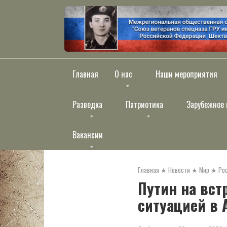
Перейти
к
контенту
Главная
О нас
Наши мероприятия
Разведка
Патриотика
Зарубежное 
Вакансии
Главная
★
Новости
★
Мир
★
Ро
Путин на вст
ситуацией в 