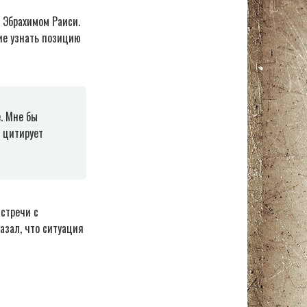
 Эбрахимом Раиси.
ие узнать позицию
е. Мне бы
— цитирует
встречи с
азал, что ситуация