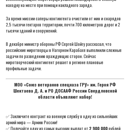
находку на месте при помощи накладного заряда.
За время миссии саперы контингента очистили от мин и снарядов
2,5 тысячи гектаров территории, почти 700 километров дорог и 2
тысячи зданий и сооружений.
В декабре министр обороны РФ Сергей Шойгу рассказал, что
российские миротворцы в Нагорном Карабахе выполнили сложные
задачи по разведению враждующих сторон. Сейчас
миротворческий контингент решает в регионе плановые
профильные задачи.
МОО «Союз ветеранов спецназа ГРУ» им. Героя РФ
Шектаева Д. А. и РО ДОСААФ России Свердловской
области объявляют набор!
✅ Заключите контракт на военную службу в одну из сильнейших
армий мира — Армию России!
✅ Получайте одну из самых высоких выплат от
2 900 000
рублей,