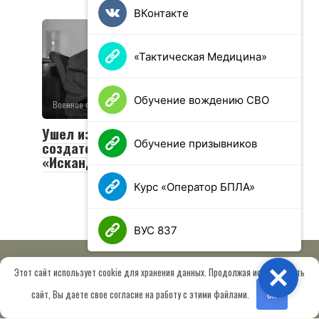
ВКонтакте
«Тактическая Медицина»
Обучение вождению СВО
Военное обозрение
0
49 просмотров
Ушел из жизни Валериан Соболев —
Обучение призывников
создатель легендарных «Тополей» и
«Искандеров»
Курс «Оператор БПЛА»
ВУС 837
Этот сайт использует cookie для хранения данных. Продолжая использовать
Close
© 2026 МОО «Союз ветеранов спецназа ГРУ имени Героя РФ
сайт, Вы даете свое согласие на работу с этими файлами.
OK
Шектаева Д.А.»
Сведения об образовательной организации