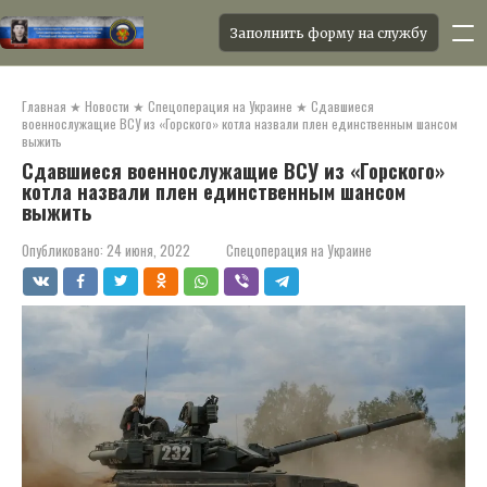
Заполнить форму на службу
Перейти
к
Главная
★
Новости
★
Спецоперация на Украине
★
Сдавшиеся
контенту
военнослужащие ВСУ из «Горского» котла назвали плен единственным шансом
выжить
Сдавшиеся военнослужащие ВСУ из «Горского»
котла назвали плен единственным шансом
выжить
Опубликовано:
24 июня, 2022
Спецоперация на Украине