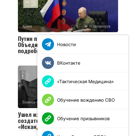
Армия
0
19 просмотров
Путин посетил пункт управления
Объединенной группировки войск:
Новости
подробности визита
ВКонтакте
«Тактическая Медицина»
Обучение вождению СВО
Военное обозрение
0
49 просмотров
Ушел из жизни Валериан Соболев —
Обучение призывников
создатель легендарных «Тополей» и
«Искандеров»