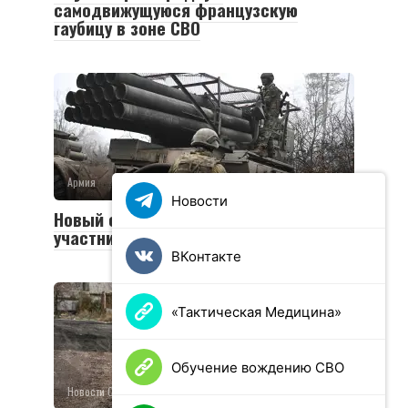
самодвижущуюся французскую
гаубицу в зоне СВО
Армия
0
36 просмотров
Новости
Новый социальный контракт для
участников СВО
ВКонтакте
«Тактическая Медицина»
Обучение вождению СВО
Новости СВО
0
25 просмотров