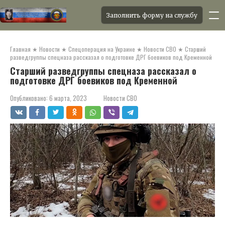
Заполнить форму на службу
Перейти
к
Главная
★
Новости
★
Спецоперация на Украине
★
Новости СВО
★
Старший
контенту
разведгруппы спецназа рассказал о подготовке ДРГ боевиков под Кременной
Старший разведгруппы спецназа рассказал о
подготовке ДРГ боевиков под Кременной
Опубликовано:
6 марта, 2023
Новости СВО