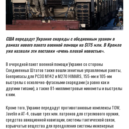
США передадут Украине снаряды с обедненным ураном в
рамках нового пакета военной помощи на $175 млн. В Кремле
уже назвали эти поставки «очень плохой новостью».
В очередной пакет военной помощи Украине со стороны
Соединенных Штатов также вошли зенитные управляемые ракеты,
боеприпасы для РСЗО М142 и М270 HIMARS, 155-мм и 105-мм
выстрелы с осколочно-фугасными снарядами (а равно как и
другими типами), а также 81-миллиметровые минометы и выстрелы
к ним.
Кроме того, Украине передадут противотанковые комплексы TOW,
Javelin и AT-4, свыше трех млн. патронов для стрелкового оружия,
средства авиационной навигации, системы тактической связи,
взрывчатые вещества для преодоления системы инженерных