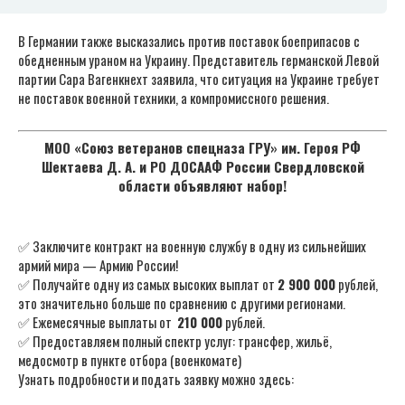
В Германии также высказались против поставок боеприпасов с
обедненным ураном на Украину. Представитель германской Левой
партии Сара Вагенкнехт заявила, что ситуация на Украине требует
не поставок военной техники, а компромиссного решения.
МОО «Союз ветеранов спецназа ГРУ» им. Героя РФ
Шектаева Д. А. и РО ДОСААФ России Свердловской
области объявляют набор!
✅ Заключите контракт на военную службу в одну из сильнейших
армий мира — Армию России!
✅ Получайте одну из самых высоких выплат от
2 900 000
рублей,
это значительно больше по сравнению с другими регионами.
✅ Ежемесячные выплаты от
210 000
рублей.
✅ Предоставляем полный спектр услуг: трансфер, жильё,
медосмотр в пункте отбора (военкомате)
Узнать подробности и подать заявку можно здесь: