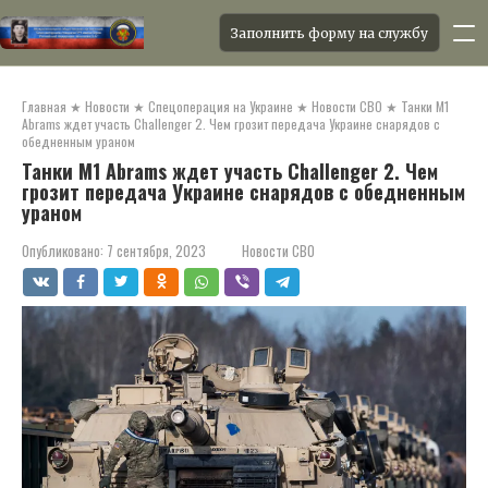
Заполнить форму на службу
Перейти
к
Главная
★
Новости
★
Спецоперация на Украине
★
Новости СВО
★
Танки M1
контенту
Abrams ждет участь Challenger 2. Чем грозит передача Украине снарядов с
обедненным ураном
Танки M1 Abrams ждет участь Challenger 2. Чем
грозит передача Украине снарядов с обедненным
ураном
Опубликовано:
7 сентября, 2023
Новости СВО