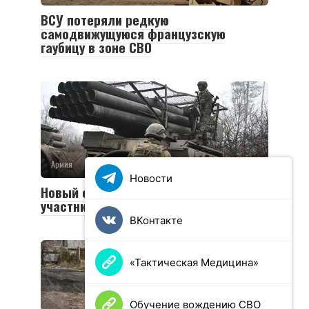
ВСУ потеряли редкую
самодвижущуюся французскую
гаубицу в зоне СВО
Армия
0
36 просмотров
Новости
Новый социальный контракт для
участников СВО
ВКонтакте
«Тактическая Медицина»
Обучение вождению СВО