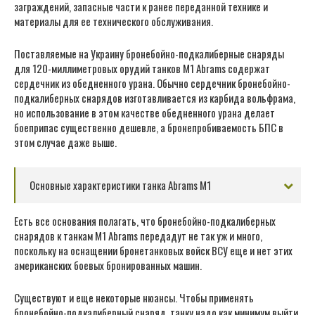
заграждений, запасные части к ранее переданной технике и
материалы для ее технического обслуживания.
Поставляемые на Украину бронебойно-подкалиберные снаряды
для 120-миллиметровых орудий танков М1 Abrams содержат
сердечник из обедненного урана. Обычно сердечник бронебойно-
подкалиберных снарядов изготавливается из карбида вольфрама,
но использование в этом качестве обедненного урана делает
боеприпас существенно дешевле, а бронепробиваемость БПС в
этом случае даже выше.
Основные характеристики танка Abrams M1
Есть все основания полагать, что бронебойно-подкалиберных
снарядов к танкам М1 Abrams передадут не так уж и много,
поскольку на оснащении бронетанковых войск ВСУ еще и нет этих
американских боевых бронированных машин.
Существуют и еще некоторые нюансы. Чтобы применять
бронебойно-подкалиберный снаряд, танку надо как минимум выйти