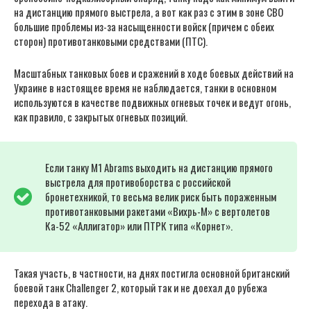
на дистанцию прямого выстрела, а вот как раз с этим в зоне СВО
большие проблемы из-за насыщенности войск (причем с обеих
сторон) противотанковыми средствами (ПТС).
Масштабных танковых боев и сражений в ходе боевых действий на
Украине в настоящее время не наблюдается, танки в основном
используются в качестве подвижных огневых точек и ведут огонь,
как правило, с закрытых огневых позиций.
Если танку М1 Abrams выходить на дистанцию прямого
выстрела для противоборства с российской
бронетехникой, то весьма велик риск быть пораженным
противотанковыми ракетами «Вихрь-М» с вертолетов
Ка-52 «Аллигатор» или ПТРК типа «Корнет».
Такая участь, в частности, на днях постигла основной британский
боевой танк Challenger 2, который так и не доехал до рубежа
перехода в атаку.