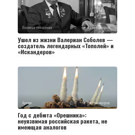
Военное обозрение
0
49 просмотров
Ушел из жизни Валериан Соболев —
создатель легендарных «Тополей» и
«Искандеров»
Армия
0
28 просмотров
Год с дебюта «Орешника»:
неуязвимая российская ракета, не
имеющая аналогов