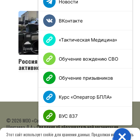
Новости
ВКонтакте
«Тактическая Медицина»
Армия
0
90 просмотров
Обучение вождению СВО
Россия ответит на усиление ядерной
активности НАТО
Обучение призывников
Курс «Оператор БПЛА»
ВУС 837
© 2026 МОО «Союз ветеранов спецназа ГРУ имени Героя РФ
Шектаева Д.А.»
Сведения об образовательной организации
Этот сайт использует cookie для хранения данных. Продолжая использовать
Close
Работает на теме
Root