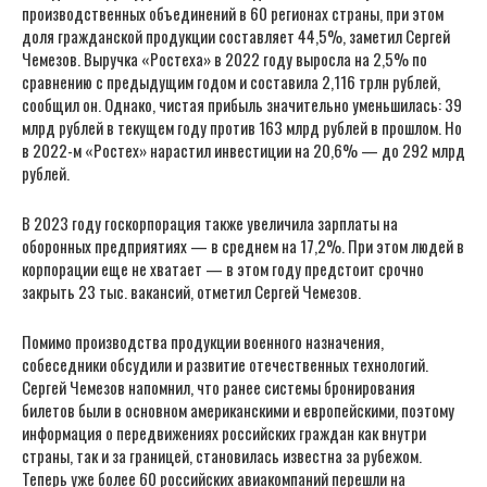
производственных объединений в 60 регионах страны, при этом
доля гражданской продукции составляет 44,5%, заметил Сергей
Чемезов. Выручка «Ростеха» в 2022 году выросла на 2,5% по
сравнению с предыдущим годом и составила 2,116 трлн рублей,
сообщил он. Однако, чистая прибыль значительно уменьшилась: 39
млрд рублей в текущем году против 163 млрд рублей в прошлом. Но
в 2022-м «Ростех» нарастил инвестиции на 20,6% — до 292 млрд
рублей.
В 2023 году госкорпорация также увеличила зарплаты на
оборонных предприятиях — в среднем на 17,2%. При этом людей в
корпорации еще не хватает — в этом году предстоит срочно
закрыть 23 тыс. вакансий, отметил Сергей Чемезов.
Помимо производства продукции военного назначения,
собеседники обсудили и развитие отечественных технологий.
Сергей Чемезов напомнил, что ранее системы бронирования
билетов были в основном американскими и европейскими, поэтому
информация о передвижениях российских граждан как внутри
страны, так и за границей, становилась известна за рубежом.
Теперь уже более 60 российских авиакомпаний перешли на