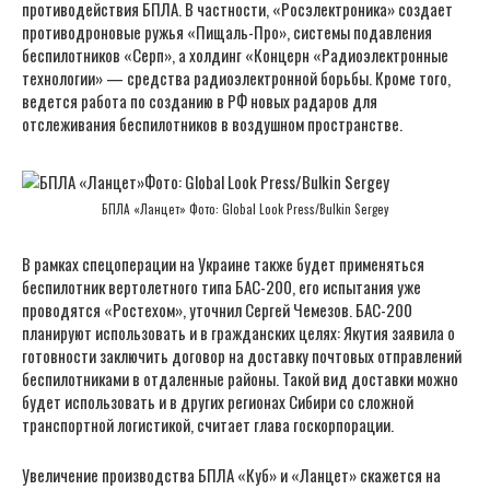
противодействия БПЛА. В частности, «Росэлектроника» создает
противодроновые ружья «Пищаль-Про», системы подавления
беспилотников «Серп», а холдинг «Концерн «Радиоэлектронные
технологии» — средства радиоэлектронной борьбы. Кроме того,
ведется работа по созданию в РФ новых радаров для
отслеживания беспилотников в воздушном пространстве.
БПЛА «Ланцет» Фото: Global Look Press/Bulkin Sergey
В рамках спецоперации на Украине также будет применяться
беспилотник вертолетного типа БАС-200, его испытания уже
проводятся «Ростехом», уточнил Сергей Чемезов. БАС-200
планируют использовать и в гражданских целях: Якутия заявила о
готовности заключить договор на доставку почтовых отправлений
беспилотниками в отдаленные районы. Такой вид доставки можно
будет использовать и в других регионах Сибири со сложной
транспортной логистикой, считает глава госкорпорации.
Увеличение производства БПЛА «Куб» и «Ланцет» скажется на