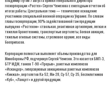
Владимир Путин 7 августа принял генерального директора
госкорпорации «Ростех» Сергея Чемезова с ежегодным отчетом об
итогах работы. Центральная тема — техническое оснащение
участников специальной военной операции на Украине. По словам
главы госкорпорации, 90% задействованной там продукции
выпущено «Ростехом»: ствольная, реактивная артиллерия, легкая и
тяжелая бронетехника, транспортные вертолеты, боевая авиация,
тяжелые огневые системы, стрелковое оружие, все виды
боеприпасов.
Корпорация полностью выполняет объемы производства для
Минобороны РФ, подчеркнул Сергей Чемезов. Это касается БМП-3,
БТР МДМ, танков Т-90 «Прорыв», ракетных комплексов
«Искандер», гиперзвуковых авиационных ракетных комплексов
«Кинжал», вертолетов Ка-52, Ми-28, Су-57, Су-35, беспилотников
«Куб», «Ланцет» и другой продукции.