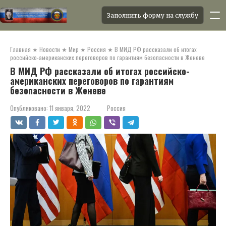
Заполнить форму на службу
Перейти
к
Главная
★
Новости
★
Мир
★
Россия
★
В МИД РФ рассказали об итогах
контенту
российско-американских переговоров по гарантиям безопасности в Женеве
В МИД РФ рассказали об итогах российско-
американских переговоров по гарантиям
безопасности в Женеве
Опубликовано:
11 января, 2022
Россия