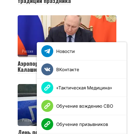
традиции праздника
Новости
Россия
0
8 просмотров
Аэропорту Ижевска присвоено имя
Калашникова
ВКонтакте
«Тактическая Медицина»
Обучение вождению СВО
Россия
0
41 просмотров
Обучение призывников
День полиции в России 2025