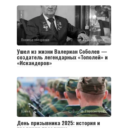
Военное обозрение
0
49 просмотров
Ушел из жизни Валериан Соболев —
создатель легендарных «Тополей» и
«Искандеров»
Армия
0
7 просмотров
День призывника 2025: история и