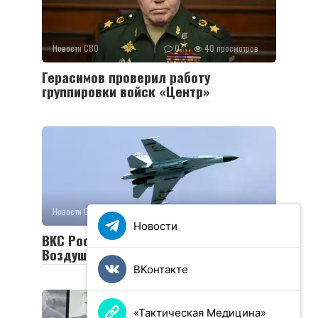
Новости СВО
0
40 просмотров
Герасимов проверил работу
группировки войск «Центр»
Новости СВО
0
31 просмотров
Новости
ВКС России сбили самолет Су-27
Воздушных сил Украины
ВКонтакте
«Тактическая Медицина»