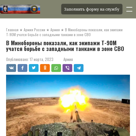
Заполнить форму на службу
Перейти
к
Главная
★
Армия России
★
Армия
★
В Минобороны показали, как экипажи
контенту
Т-90М учатся борьбе с западными танками в зоне СВО
В Минобороны показали, как экипажи Т-90М
учатся борьбе с западными танками в зоне СВО
Опубликовано:
17 марта, 2023
Армия