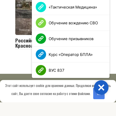
«Тактическая Медицина»
Обучение вождению СВО
Новости СВО
0
25 просмотров
Обучение призывников
Российская армия освободила
Красноармейск и Волчанск
Курс «Оператор БПЛА»
ВУС 837
Этот сайт использует cookie для хранения данных. Продолжая использовать
Close
© 2026 МОО «Союз ветеранов спецназа ГРУ имени Героя РФ
сайт, Вы даете свое согласие на работу с этими файлами.
OK
Шектаева Д.А.»
Сведения об образовательной организации
Работает на теме
Root