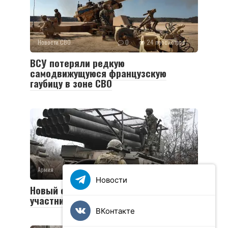
Новости СВО
0
24 просмотров
ВСУ потеряли редкую
самодвижущуюся французскую
гаубицу в зоне СВО
Армия
0
36 просмотров
Новости
Новый социальный контракт для
участников СВО
ВКонтакте