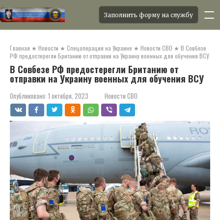
Заполнить форму на службу
Перейти
к
Главная
★
Новости
★
Спецоперация на Украине
★
Новости СВО
★
В Совбезе
контенту
РФ предостерегли Британию от отправки на Украину военных для обучения ВСУ
В Совбезе РФ предостерегли Британию от
отправки на Украину военных для обучения ВСУ
Опубликовано:
1 октября, 2023
Новости СВО