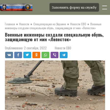
Заполнить форму на службу
Перейти
к
Главная
★
Новости
★
Спецоперация на Украине
★
Новости СВО
★
Военные
контенту
инженеры создали специальную обувь, защищающую от мин «Лепесток»
Военные инженеры создали специальную обувь,
защищающую от мин «Лепесток»
Опубликовано:
2 сентября, 2022
Новости СВО