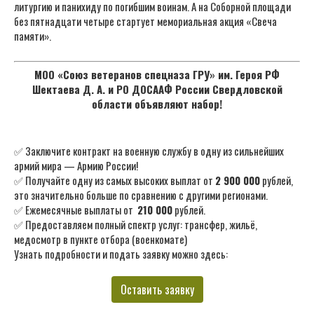
литургию и панихиду по погибшим воинам. А на Соборной площади
без пятнадцати четыре стартует мемориальная акция «Свеча
памяти».
МОО «Союз ветеранов спецназа ГРУ» им. Героя РФ
Шектаева Д. А. и РО ДОСААФ России Свердловской
области объявляют набор!
✅ Заключите контракт на военную службу в одну из сильнейших
армий мира — Армию России!
✅ Получайте одну из самых высоких выплат от
2 900 000
рублей,
это значительно больше по сравнению с другими регионами.
✅ Ежемесячные выплаты от
210 000
рублей.
✅ Предоставляем полный спектр услуг: трансфер, жильё,
медосмотр в пункте отбора (военкомате)
Узнать подробности и подать заявку можно здесь:
Оставить заявку