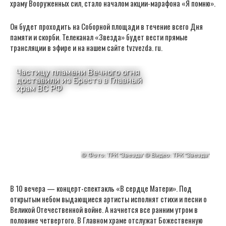
храму Вооруженных сил, стало началом акции-марафона «Я помню».
Он будет проходить на Соборной площади в течение всего Дня
памяти и скорби. Телеканал «Звезда» будет вести прямые
трансляции в эфире и на нашем сайте tvzvezda. ru.
В 10 вечера — концерт-спектакль «В сердце Матери». Под
открытым небом выдающиеся артисты исполнят стихи и песни о
Великой Отечественной войне. А начнется все ранним утром в
половине четвертого. В Главном храме отслужат Божественную