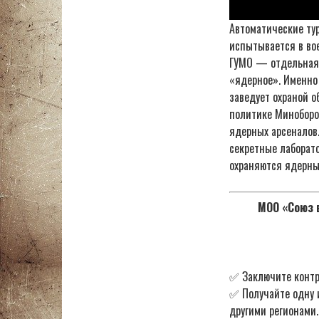
Автоматические тур
испытывается в вое
ГУМО — отдельная с
«ядерное». Именно 
заведует охраной о
политике Миноборо
ядерных арсеналов
секретные лаборато
охраняются ядерны
МОО «Союз в
✅ Заключите контр
✅ Получайте одну 
другими регионами.