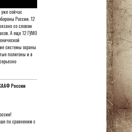
 уже сейчас
обороны России. 12
вязано со словом
сов. А еще 12 ГУМО
ехнической
шие системы охраны
тые полигоны и в
 серьезно
ОСААФ России
оссии!
ьше по сравнению с