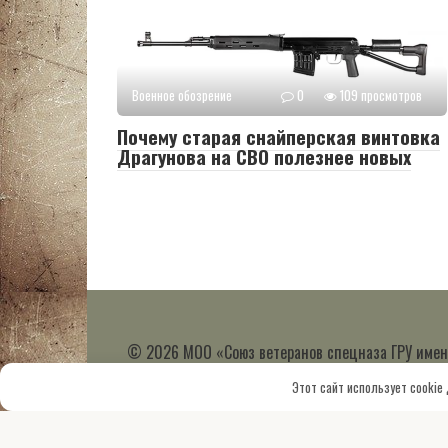
Военное обозрение
0
109 просмотров
Почему старая снайперская винтовка
Драгунова на СВО полезнее новых
© 2026 МОО «Союз ветеранов спецназа ГРУ имен
организации
Этот сайт использует cookie
Работает на теме
Root