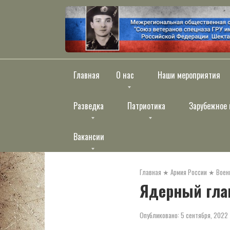
Перейти
к
контенту
Главная
О нас
Наши мероприятия
Разведка
Патриотика
Зарубежное 
Вакансии
Главная
★
Армия России
★
Воен
Ядерный гла
Опубликовано:
5 сентября, 2022