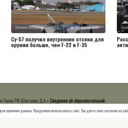
Военное обозрение
0
124 просмотров
Арм
Су-57 получил внутренние отсеки для
Росс
оружия больше, чем F-22 и F-35
акти
и Героя РФ Шектаева Д.А.»
Сведения об образовательной
 для хранения данных. Продолжая использовать сайт, Вы даете свое согласие на ра