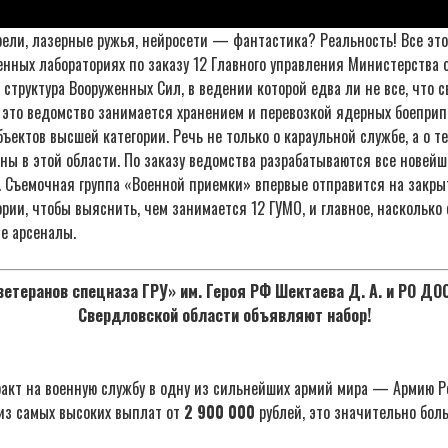
ели, лазерные ружья, нейросети — фантастика? Реальность! Все это
нных лабораториях по заказу 12 Главного управления Министерства 
труктура Вооруженных Сил, в ведении которой едва ли не все, что с
это ведомство занимается хранением и перевозкой ядерных боеприпа
бъектов высшей категории. Речь не только о караульной службе, а о т
ны в этой области. По заказу ведомства разрабатываются все новей
. Съемочная группа «Военной приемки» впервые отправится на закры
рии, чтобы выяснить, чем занимается 12 ГУМО, и главное, насколько
е арсеналы.
етеранов спецназа ГРУ» им. Героя РФ Шектаева Д. А. и РО Д
Свердловской области объявляют набор!
акт на военную службу в одну из сильнейших армий мира — Армию Р
из самых высоких выплат от
2 900 000
рублей, это значительно бол