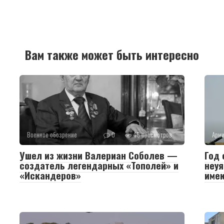
Вам также может быть интересно
Военное обозрение
0
49 просмотров
Арм
Ушел из жизни Валериан Соболев —
Год 
создатель легендарных «Тополей» и
неуя
«Искандеров»
име