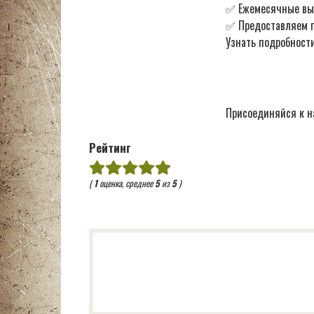
✅ Ежемесячные в
✅ Предоставляем по
Узнать подробности
Присоединяйся к н
Рейтинг
(
1
оценка, среднее
5
из
5
)