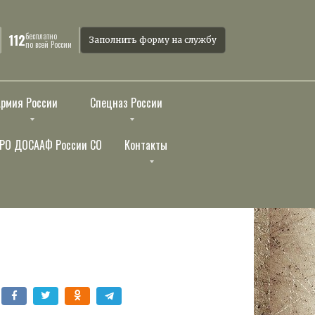
бесплатно
112
Заполнить форму на службу
по всей России
Армия России
Спецназ России
РО ДОСААФ России СО
Контакты