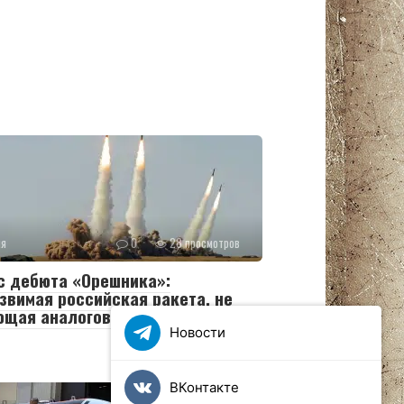
ия
0
28 просмотров
с дебюта «Орешника»:
звимая российская ракета, не
ющая аналогов
Новости
ВКонтакте