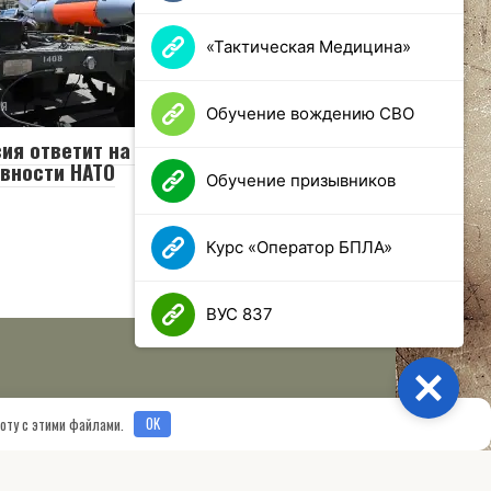
«Тактическая Медицина»
ия
0
90 просмотров
Обучение вождению СВО
ия ответит на усиление ядерной
вности НАТО
Обучение призывников
Курс «Оператор БПЛА»
ВУС 837
Close
боту с этими файлами.
OK