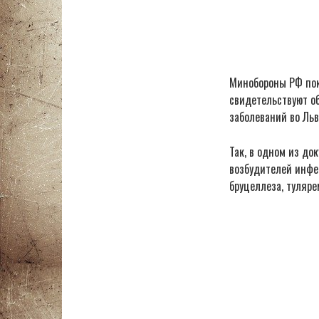
Минобороны РФ пок
свидетельствуют о
заболеваний во Льв
Так, в одном из до
возбудителей инфе
бруцеллеза, туляре