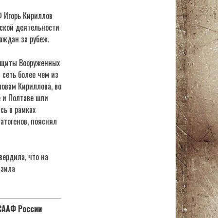
Ф Игорь Кириллов
еской деятельности
аждан за рубеж.
защиты Вооруженных
 сеть более чем из
ловам Кириллова, во
е и Полтаве шли
сь в рамках
атогенов, пояснял
ердила, что на
азила
ОСААФ России