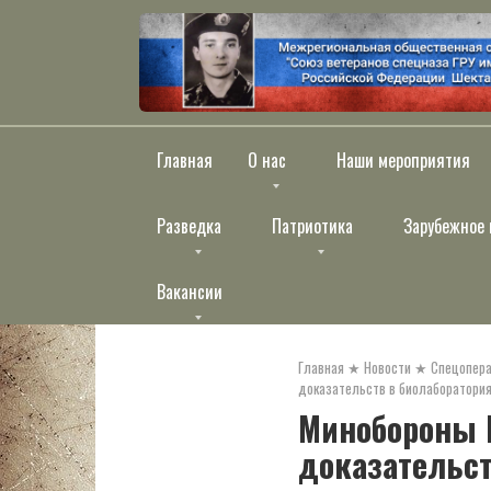
Перейти
к
контенту
Главная
О нас
Наши мероприятия
Разведка
Патриотика
Зарубежное 
Вакансии
Главная
★
Новости
★
Спецопера
доказательств в биолаборатория
Минобороны 
доказательст