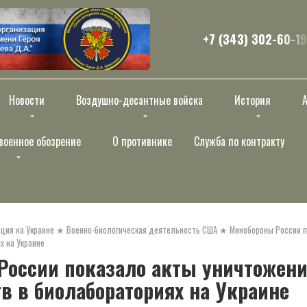
+7 (343) 302-60-19
Новости
Воздушно-десантные войска
История
военное обозрение
О противнике
Служба по контракту
ция на Украине
★
Военно-биологическая деятельность США
★
Минобороны России п
х на Украине
России показало акты уничтожен
в в биолабораториях на Украине