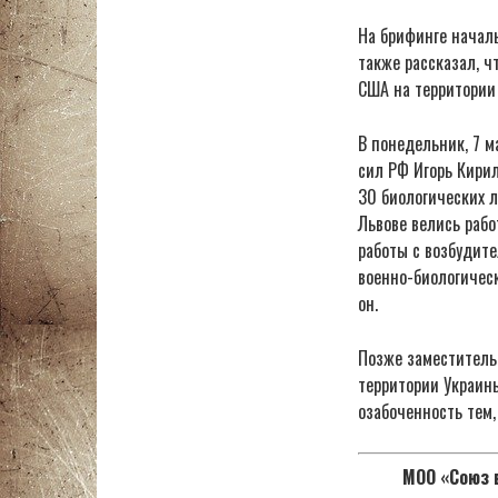
На брифинге начал
также рассказал, ч
США на территории
В понедельник, 7 
сил РФ Игорь Кирил
30 биологических л
Львове велись рабо
работы с возбудите
военно-биологическ
он.
Позже заместитель
территории Украин
озабоченность тем,
МОО «Союз в