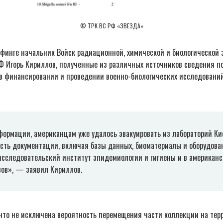
© ТРК ВС РФ «ЗВЕЗДА»
ифинге начальник Войск радиационной, химической и биологической
Ф Игорь Кириллов, полученные из различных источников сведения 
в финансировании и проведении военно-биологических исследований
ормации, американцам уже удалось эвакуировать из лабораторий Кие
сть документации, включая базы данных, биоматериалы и оборудова
исследовательский институт эпидемиологии и гигиены и в американс
ьвов», — заявил Кириллов.
 что не исключена вероятность перемещения части коллекции на тер