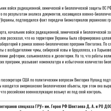
ьник войск радиационной, химической и биологической защиты ВС Р
то по результатам анализа документов, касающихся военно-биологич
 Украины, подтвердился факт передачи биоматериалов украинских гр
марта, начальник войск радиационной, химической и биологической 
лов рассказал, что на территории Украины была сформирована целая
абораторий в рамках военно-биологических программ Пентагона. По с
ты с возбудителями чумы, сибирской язвы и бруцеллеза, а в Харьков
лями дифтерии, сальмонеллеза и дизентерии. На то, что работы вели
их программ, указывают номенклатура и избыточное количество биоп
 госсекретаря США по политическим вопросам Виктория Нуланд подтв
ы находятся американские биологические объекты, при этом она выр
 что российские военнослужащие возьмут их под свой контроль.
етеранов спецназа ГРУ» им. Героя РФ Шектаева Д. А. и РО Д