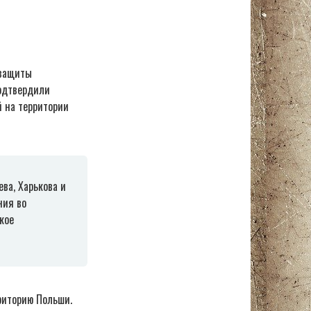
 защиты
подтвердили
 на территории
ва, Харькова и
ния во
кое
риторию Польши.