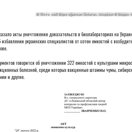
азало акты уничтожения доказательств в биолабораториях на Украин
б избавлении украинских специалистов от сотен емкостей с возбуди
ове.
кументов говорится об уничтожении 322 емкостей с культурами микр
кционных болезней, среди которых вакцинные штаммы чумы, сибирск
мии и другие.