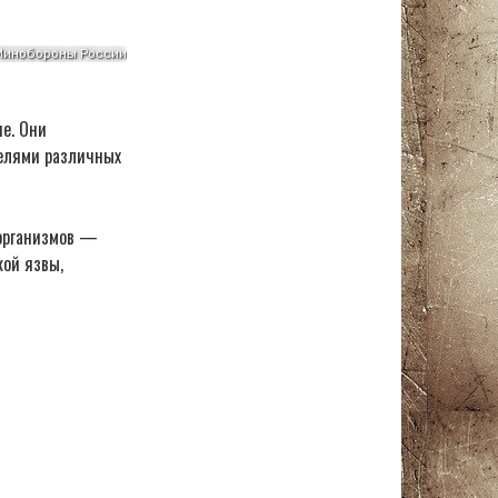
е. Они
телями различных
оорганизмов —
ой язвы,