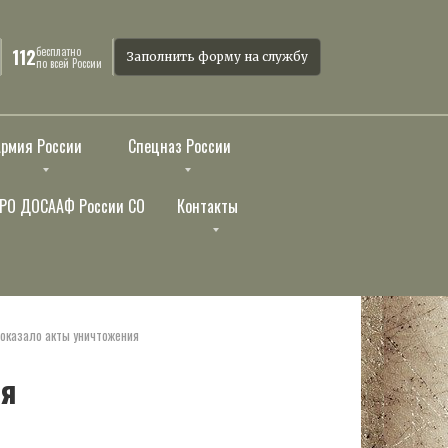
бесплатно
112
Заполнить форму на службу
по всей России
Армия России
Спецназ России
РО ДОСААФ России СО
Контакты
оказало акты уничтожения
ия