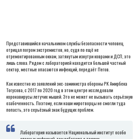
Представившийся начальником службы безопасности чоповец
отрицал погром экстремистов, но, судя по ещё не
отремонтированным окнам, затянутым изнутри коврами и ДСП, это
лишь слова. Рядом с лабораторией находится большой частный
сектор, местные опасаются инфекций, передаёт Пегов.
Как известно из заявлений экс-заминистра обороны РК Амирбека
Тогусова, с 2017 по 2020 год в этом центре исследовали
коронавирусы летучих мышей. Это не может не вызывать серьёзную
озабоченность. Поэтому, если наши миротворцы не смогли туда
попасть, это серьёзный знак будущих проблем.
Лаборатория называется Национальный институт особо
опасных инфекций, там работают с такими