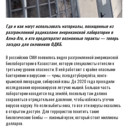
Где и как могут использовать материалы, похищенные из
разгромленной радикалами американской лаборатории в
Алма-Ате, и кто предотвратит возможные теракты — теперь
загадка для силовиков ОДКБ.
В российских СМИ появилось видео разгромленной американской
биолаборатории в Казахстане, которую специалисты отнесли к
третьему уровню опасности. В ней работают с крайне опасными
бактериями и вирусами — чумы, псевдотуберкулёза, конго-
крымской лихорадки, сибирской язвы. До 2020 года проходили
исследования коронавирусов летучих мышей. Большая часть
лаборатории находится под землёй, поскольку там должно
сохраняться отрицательное давление, чтобы избежать утечки
вирусов наружу. Но если выбиты окна, то все эти вирусы оказались
в открытом доступе. Для террористов похитить такие
биологические бомбы — лакомый кусок, который стоит миллионы
долларов.