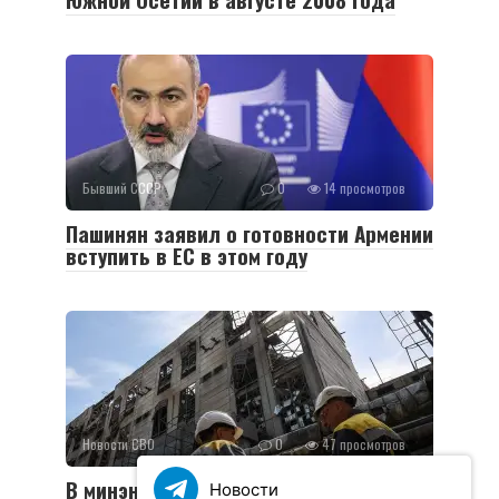
Бывший СССР
0
14 просмотров
Пашинян заявил о готовности Армении
вступить в ЕС в этом году
Новости СВО
0
47 просмотров
В минэнерго Украины заявили о
Новости