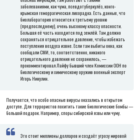
заболеваниями, как чума, псевдотуберкулёз, конго-
крымская геморрагическая лихорадка. Есть данные, что
биолаборатория относится к третьему уровню
(предпоследнему), очень высокому классу опасности.
Большая её часть находится под землёй. Там должно
сохраняться отрицательное давление, чтобы избежать
поступления воздуха извне. Если там выбиты окна, как
сообщали СМИ, то, соответственно, никакого
отрицательного давления не сохранилось, —
прокомментировал Лайфу бывший член Комиссии ООН по
биологическому и химическому оружию военный эксперт
Игорь Никулин.
Получается, что особо опасные вирусы оказались в открытом
доступе. Для террористов похитить такие биологические бомбы —
большой подарок. Например, споры сибирской язвы или чуму.
Это стоит миллионы долларов и создаёт угрозу мировой