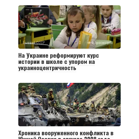
Бывший СССР
0
9 просмотров
На Украине реформируют курс
истории в школе с упором на
украиноцентричность
Россия
0
42 просмотров
Хроника вооруженного конфликта в
Южной Осетии в августе 2008 года