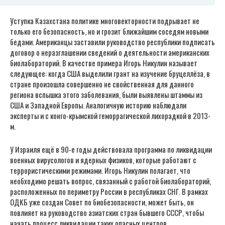
Уступка Казахстана политике многовекторности подрывает не
только его безопасность, но и грозит ближайшим соседям новыми
бедами. Американцы заставили руководство республики подписать
договор о неразглашении сведений о деятельности американских
биолабораторий. В качестве примера Игорь Никулин называет
следующее: когда США выделили грант на изучение бруцеллёза, в
стране произошла совершенно не свойственная для данного
региона вспышка этого заболевания, были выявлены штаммы из
США и Западной Европы. Аналогичную историю наблюдали
эксперты и с конго-крымской геморрагической лихорадкой в 2013-
м.
У Израиля ещё в 90-е годы действовала программа по ликвидации
военных вирусологов и ядерных физиков, которые работают с
террористическими режимами. Игорь Никулин полагает, что
необходимо решать вопрос, связанный с работой биолабораторий,
расположенных по периметру России в республиках СНГ. В рамках
ОДКБ уже создан Совет по биобезопасности, может быть, он
повлияет на руководство азиатских стран бывшего СССР, чтобы
начать процесс ликвидации таких опасных центров.