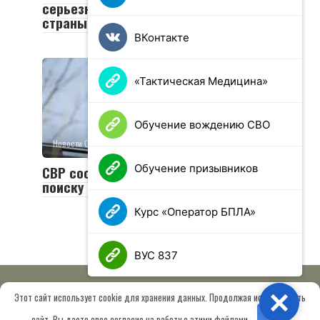
серьезном ущербе энергосистеме
страны в 2024 году
ВКонтакте
«Тактическая Медицина»
Обучение вождению СВО
Новости СВО
0
14 просмотров
Обучение призывников
СВР сообщила об усилиях США по
поиску замены Зеленскому
Курс «Оператор БПЛА»
ВУС 837
Этот сайт использует cookie для хранения данных. Продолжая использовать
Close
© 2026 МОО «Союз ветеранов спецназа ГРУ имени Героя РФ
сайт, Вы даете свое согласие на работу с этими файлами.
OK