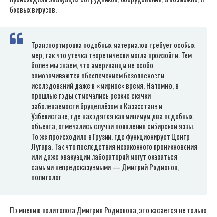
боевых вирусов.
Транспортировка подобных материалов требует особых
мер, так что утечка теоретически могла произойти. Тем
более мы знаем, что американцы не особо
заморачиваются обеспечением безопасности
исследований даже в «мирное» время. Напомню, в
прошлые годы отмечались резкие скачки
заболеваемости бруцеллёзом в Казахстане и
Узбекистане, где находятся как минимум два подобных
объекта, отмечались случаи появления сибирской язвы.
То же происходило в Грузии, где функционирует Центр
Лугара. Так что последствия незаконного проникновения
или даже эвакуации лабораторий могут оказаться
самыми непредсказуемыми — Дмитрий Родионов,
политолог
По мнению политолога Дмитрия Родионова, это касается не только