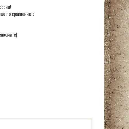
оссии!
ьше по сравнению с
енкомате)