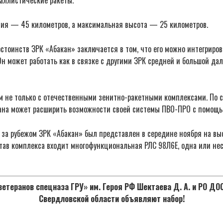
ия — 45 километров, а максимальная высота — 25 километров.
стоинств ЗРК «Абакан» заключается в том, что его можно интегриров
н может работать как в связке с другими ЗРК средней и большой дал
м не только с отечественными зенитно-ракетными комплексами. По 
рана может расширить возможности своей системы ПВО-ПРО с помощь
за рубежом ЗРК «Абакан» был представлен в середине ноября на выс
став комплекса входит многофункциональная РЛС 98Л6Е, одна или не
етеранов спецназа ГРУ» им. Героя РФ Шектаева Д. А. и РО Д
Свердловской области объявляют набор!