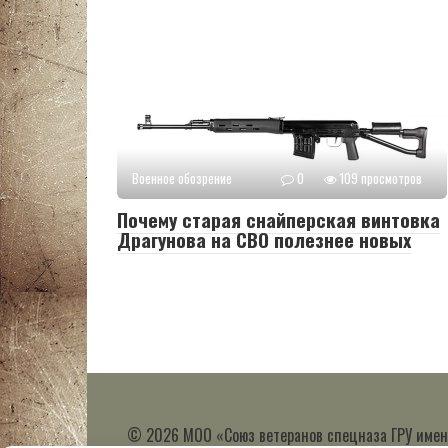
Военное обозрение
0
109 просмотров
Почему старая снайперская винтовка
Драгунова на СВО полезнее новых
© 2026 МОО «Союз ветеранов спецназа ГРУ имен