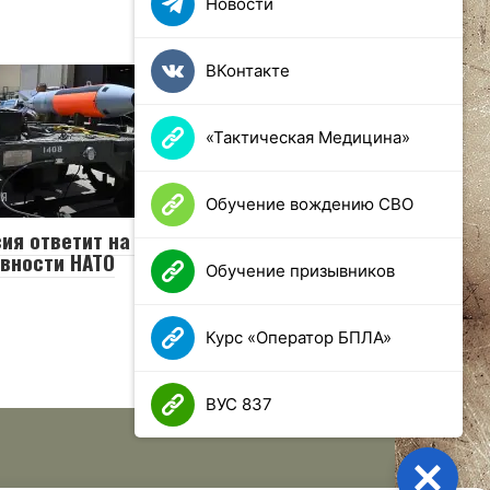
Новости
ВКонтакте
«Тактическая Медицина»
ия
0
90 просмотров
Обучение вождению СВО
ия ответит на усиление ядерной
вности НАТО
Обучение призывников
Курс «Оператор БПЛА»
ВУС 837
Close