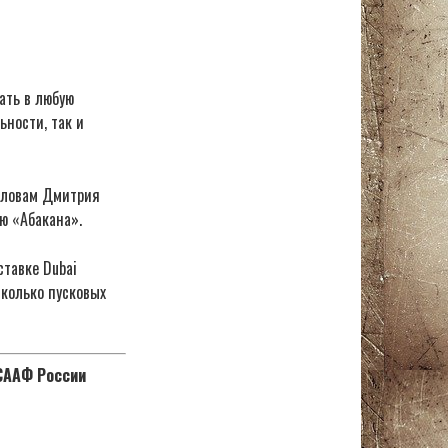
ать в любую
ьности, так и
словам Дмитрия
ю «Абакана».
тавке Dubai
сколько пусковых
ОСААФ России