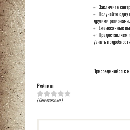
✅ Заключите контр
✅ Получайте одну 
другими регионами.
✅ Ежемесячные в
✅ Предоставляем по
Узнать подробности
Присоединяйся к н
Рейтинг
( Пока оценок нет )