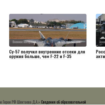
Военное обозрение
0
124 просмотров
Арм
Су-57 получил внутренние отсеки для
Росс
оружия больше, чем F-22 и F-35
акти
и Героя РФ Шектаева Д.А.»
Сведения об образовательной