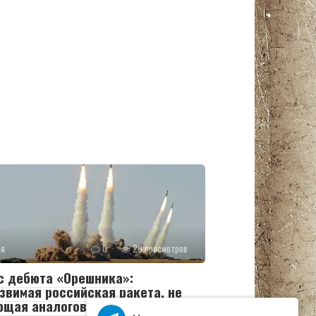
ия
0
28 просмотров
с дебюта «Орешника»:
звимая российская ракета, не
ющая аналогов