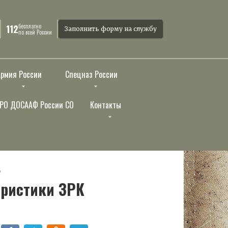
бесплатно
112
Заполнить форму на службу
по всей России
Армия России
Спецназ России
РО ДОСААФ России СО
Контакты
»
еристики ЗРК