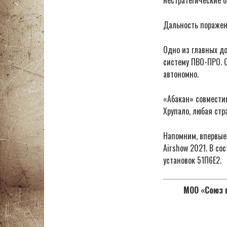
Дальность поражен
Одно из главных до
систему ПВО-ПРО. О
автономно.
«Абакан» совмести
Хрупало, любая ст
Напомним, впервые 
Airshow 2021. В со
установок 51П6Е2.
МОО «Союз в