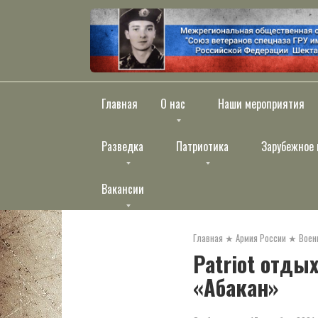
Перейти
к
контенту
Главная
О нас
Наши мероприятия
Разведка
Патриотика
Зарубежное 
Вакансии
Главная
★
Армия России
★
Воен
Patriot отды
«Абакан»