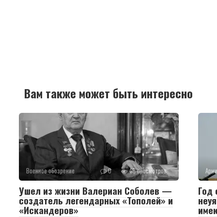
Вам также может быть интересно
Военное обозрение
0
49 просмотров
Арм
Ушел из жизни Валериан Соболев —
Год 
создатель легендарных «Тополей» и
неуя
«Искандеров»
име