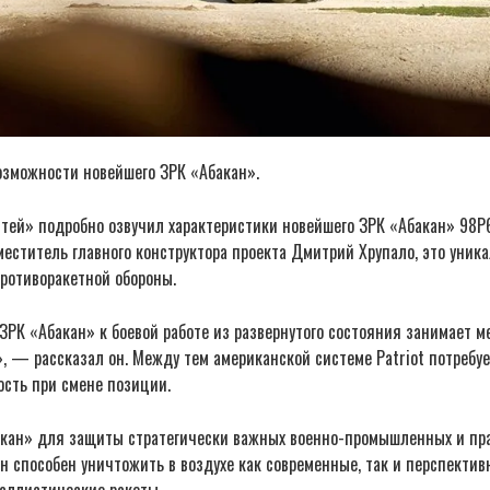
озможности новейшего ЗРК «Абакан».
тей» подробно озвучил характеристики новейшего ЗРК «Абакан» 98Р6
еститель главного конструктора проекта Дмитрий Хрупало, это уник
ротиворакетной обороны.
ЗРК «Абакан» к боевой работе из развернутого состояния занимает ме
 — рассказал он. Между тем американской системе Patriot потребуе
ость при смене позиции.
кан» для защиты стратегически важных военно-промышленных и пр
он способен уничтожить в воздухе как современные, так и перспекти
баллистические ракеты.